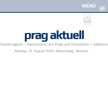
Direkt zum Inhalt
A
prag aktuell
n
m
e
Stadtmagazin | Nachrichten aus Prag und Tschechien | Jobbörse
l
d
Montag, 10. August 2026 | Namenstag: Vavřinec
e
n
|
R
e
g
i
s
t
r
i
e