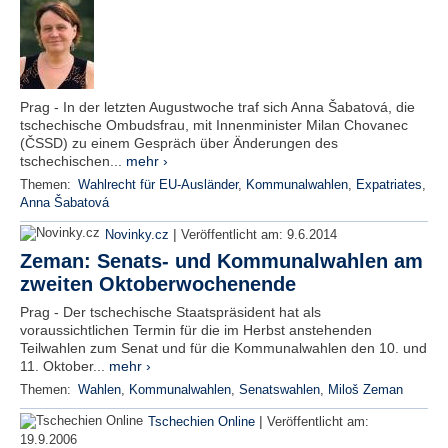
Prag - In der letzten Augustwoche traf sich Anna Šabatová, die
tschechische Ombudsfrau, mit Innenminister Milan Chovanec
(ČSSD) zu einem Gespräch über Änderungen des
tschechischen...
mehr ›
Themen:
Wahlrecht für EU-Ausländer
,
Kommunalwahlen
,
Expatriates
,
Anna Šabatová
|
Novinky.cz
Veröffentlicht am:
9.6.2014
Zeman: Senats- und Kommunalwahlen am
zweiten Oktoberwochenende
Prag - Der tschechische Staatspräsident hat als
voraussichtlichen Termin für die im Herbst anstehenden
Teilwahlen zum Senat und für die Kommunalwahlen den 10. und
11. Oktober...
mehr ›
Themen:
Wahlen
,
Kommunalwahlen
,
Senatswahlen
,
Miloš Zeman
|
Tschechien Online
Veröffentlicht am:
19.9.2006