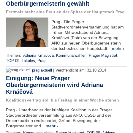
Oberbürgermeisterin gewählt
e
n
Erstmals steht eine Frau an der Spitze der Hauptstadt Prag
u
t
Prag - Die Prager
z
Stadtverordnetenversammlung hat am
e
frühen Mittwochabend Adriana
r
Krnáčová (Foto) von der Bewegung
n
ANO zur neuen Oberbürgermeisterin
a
der tschechischen Hauptstadt...
mehr ›
m
Themen:
Adriana Krnáčová
,
Kommunalwahlen
,
Prager Magistrat
,
e
TOP 09
,
Lokales
,
Prag
*
|
prag aktuell
Veröffentlicht am:
31.10.2014
Einigung: Neue Prager
P
Oberbürgermeisterin wird Adriana
a
Krnáčová
s
s
Koalitionsvertrag soll bis Freitag in einer Woche stehen
w
o
Prag - Unterhändler der künftigen Koalition in der Prager
r
Stadtverordnetenversammlung aus ANO, ČSSD und der
t
Dreierkoalition (Volkspartei, Grüne, Bewegung der
*
Bürgermeister und...
mehr ›