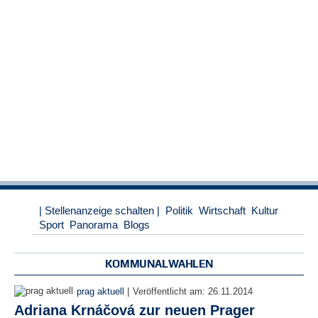
r
e
n
B
E
N
U
T
Z
E
R
A
N
M
| Stellenanzeige schalten |
Politik
Wirtschaft
Kultur
E
Sport
Panorama
Blogs
L
D
U
KOMMUNALWAHLEN
N
G
|
prag aktuell
Veröffentlicht am:
26.11.2014
Adriana Krnáčová zur neuen Prager
B