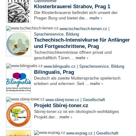
Gastronomie
Klosterbrauerei Strahov, Prag 1
Die Klosterbrauerei befindet sich unweit der
Prager Burg und bietet die...
mehr ›
|
www.tschechisch-lernen.cz
Sprachenservice
,
Bildung
Tschechisch-Intensivkurse für Anfänger
und Fortgeschrittene, Prag
Tschechischkenntnisse öffnen privat und
geschäftlich Türen....
mehr ›
|
www.bilingualis.cz
Sprachenservice
,
Bildung
Bilingualis, Prag
Deutsch als zweite Muttersprache spielerisch
erleben und erlernen: Seit ...
mehr ›
|
www.sbirej-toner.cz
Gesellschaft
Projekt Sbírej-toner.cz
Sbírej-toner.cz ist ein ökologisch-wohltätiges
Projekt der...
mehr ›
|
www.evprag.cz
Gesellschaft