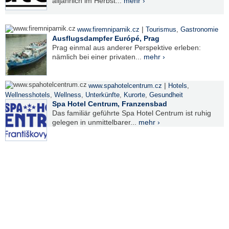
alljährlich im Herbst...
mehr ›
|
www.firemniparnik.cz
Tourismus
,
Gastronomie
Ausflugsdampfer Európé, Prag
Prag einmal aus anderer Perspektive erleben:
nämlich bei einer privaten...
mehr ›
|
www.spahotelcentrum.cz
Hotels
,
Wellnesshotels
,
Wellness
,
Unterkünfte
,
Kurorte
,
Gesundheit
Spa Hotel Centrum, Franzensbad
Das familiär geführte Spa Hotel Centrum ist ruhig
gelegen in unmittelbarer...
mehr ›