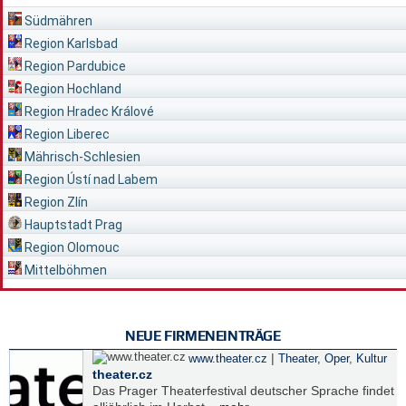
Südmähren
Region Karlsbad
Region Pardubice
Region Hochland
Region Hradec Králové
Region Liberec
Mährisch-Schlesien
Region Ústí nad Labem
Region Zlín
Hauptstadt Prag
Region Olomouc
Mittelböhmen
NEUE FIRMENEINTRÄGE
|
www.theater.cz
Theater, Oper
,
Kultur
theater.cz
Das Prager Theaterfestival deutscher Sprache findet