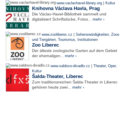
|
www.vaclavhavel-library.org
Kultur
Knihovna Václava Havla, Prag
Die Václav-Havel-Bibliothek sammelt und
digitalisiert Schriftstücke, Fotos...
mehr ›
|
www.zooliberec.cz
Sehenswürdigkeiten
,
Zoos
und Tiergärten
,
Tourismus
,
Institutionen
Zoo Liberec
Der älteste zoologische Garten auf dem Gebiet
der ehemaligen...
mehr ›
|
www.saldovo-divadlo.cz
Theater, Oper
,
Kultur
Šalda-Theater, Liberec
Zum traditionsreichen Šalda-Theater in Liberec
gehören heute zwei...
mehr ›