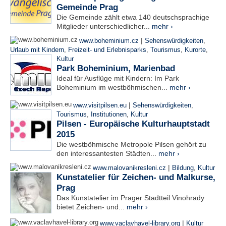
Gemeinde Prag
Die Gemeinde zählt etwa 140 deutschsprachige
Mitglieder unterschiedlicher...
mehr ›
|
www.boheminium.cz
Sehenswürdigkeiten
,
Urlaub mit Kindern
,
Freizeit- und Erlebnisparks
,
Tourismus
,
Kurorte
,
Kultur
Park Boheminium, Marienbad
Ideal für Ausflüge mit Kindern: Im Park
Boheminium im westböhmischen...
mehr ›
|
www.visitpilsen.eu
Sehenswürdigkeiten
,
Tourismus
,
Institutionen
,
Kultur
Pilsen - Europäische Kulturhauptstadt
2015
Die westböhmische Metropole Pilsen gehört zu
den interessantesten Städten...
mehr ›
|
www.malovanikresleni.cz
Bildung
,
Kultur
Kunstatelier für Zeichen- und Malkurse,
Prag
Das Kunstatelier im Prager Stadtteil Vinohrady
bietet Zeichen- und...
mehr ›
|
www.vaclavhavel-library.org
Kultur