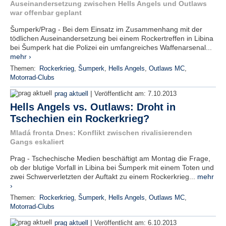
Auseinandersetzung zwischen Hells Angels und Outlaws
war offenbar geplant
Šumperk/Prag - Bei dem Einsatz im Zusammenhang mit der
tödlichen Auseinandersetzung bei einem Rockertreffen in Libina
bei Šumperk hat die Polizei ein umfangreiches Waffenarsenal...
mehr ›
Themen:
Rockerkrieg
,
Šumperk
,
Hells Angels
,
Outlaws MC
,
Motorrad-Clubs
|
prag aktuell
Veröffentlicht am:
7.10.2013
Hells Angels vs. Outlaws: Droht in
Tschechien ein Rockerkrieg?
Mladá fronta Dnes: Konflikt zwischen rivalisierenden
Gangs eskaliert
Prag - Tschechische Medien beschäftigt am Montag die Frage,
ob der blutige Vorfall in Libina bei Šumperk mit einem Toten und
zwei Schwerverletzten der Auftakt zu einem Rockerkrieg...
mehr
›
Themen:
Rockerkrieg
,
Šumperk
,
Hells Angels
,
Outlaws MC
,
Motorrad-Clubs
|
prag aktuell
Veröffentlicht am:
6.10.2013