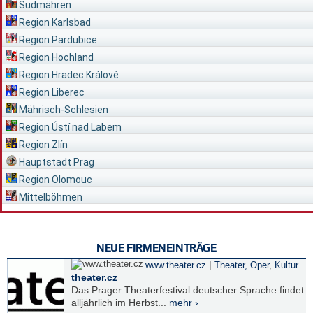
Südmähren
Region Karlsbad
Region Pardubice
Region Hochland
Region Hradec Králové
Region Liberec
Mährisch-Schlesien
Region Ústí nad Labem
Region Zlín
Hauptstadt Prag
Region Olomouc
Mittelböhmen
NEUE FIRMENEINTRÄGE
|
www.theater.cz
Theater, Oper
,
Kultur
theater.cz
Das Prager Theaterfestival deutscher Sprache findet
alljährlich im Herbst...
mehr ›