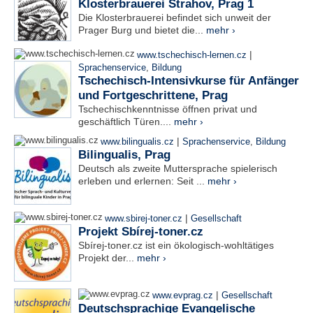
Klosterbrauerei Strahov, Prag 1
Die Klosterbrauerei befindet sich unweit der
Prager Burg und bietet die...
mehr ›
|
www.tschechisch-lernen.cz
Sprachenservice
,
Bildung
Tschechisch-Intensivkurse für Anfänger
und Fortgeschrittene, Prag
Tschechischkenntnisse öffnen privat und
geschäftlich Türen....
mehr ›
|
www.bilingualis.cz
Sprachenservice
,
Bildung
Bilingualis, Prag
Deutsch als zweite Muttersprache spielerisch
erleben und erlernen: Seit ...
mehr ›
|
www.sbirej-toner.cz
Gesellschaft
Projekt Sbírej-toner.cz
Sbírej-toner.cz ist ein ökologisch-wohltätiges
Projekt der...
mehr ›
|
www.evprag.cz
Gesellschaft
Deutschsprachige Evangelische