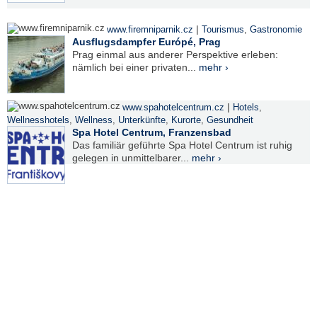
|
www.firemniparnik.cz
Tourismus
,
Gastronomie
Ausflugsdampfer Európé, Prag
Prag einmal aus anderer Perspektive erleben:
nämlich bei einer privaten...
mehr ›
|
www.spahotelcentrum.cz
Hotels
,
Wellnesshotels
,
Wellness
,
Unterkünfte
,
Kurorte
,
Gesundheit
Spa Hotel Centrum, Franzensbad
Das familiär geführte Spa Hotel Centrum ist ruhig
gelegen in unmittelbarer...
mehr ›