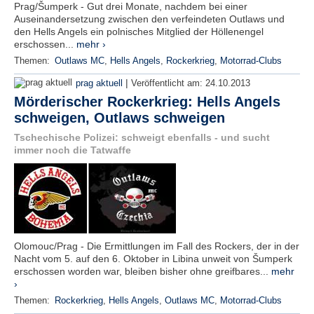
Prag/Šumperk - Gut drei Monate, nachdem bei einer
Auseinandersetzung zwischen den verfeindeten Outlaws und
den Hells Angels ein polnisches Mitglied der Höllenengel
erschossen...
mehr ›
Themen:
Outlaws MC
,
Hells Angels
,
Rockerkrieg
,
Motorrad-Clubs
|
prag aktuell
Veröffentlicht am:
24.10.2013
Mörderischer Rockerkrieg: Hells Angels
schweigen, Outlaws schweigen
Tschechische Polizei: schweigt ebenfalls - und sucht
immer noch die Tatwaffe
Olomouc/Prag - Die Ermittlungen im Fall des Rockers, der in der
Nacht vom 5. auf den 6. Oktober in Libina unweit von Šumperk
erschossen worden war, bleiben bisher ohne greifbares...
mehr
›
Themen:
Rockerkrieg
,
Hells Angels
,
Outlaws MC
,
Motorrad-Clubs