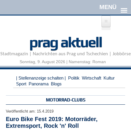
Direkt zum Inhalt
A
prag aktuell
n
m
e
Stadtmagazin | Nachrichten aus Prag und Tschechien | Jobbörse
l
d
Sonntag, 9. August 2026 | Namenstag: Roman
e
n
|
| Stellenanzeige schalten |
Politik
Wirtschaft
Kultur
R
Sport
Panorama
Blogs
e
g
i
MOTORRAD-CLUBS
s
t
Veröffentlicht am:
15.4.2019
r
Euro Bike Fest 2019: Motorräder,
i
Extremsport, Rock 'n' Roll
e