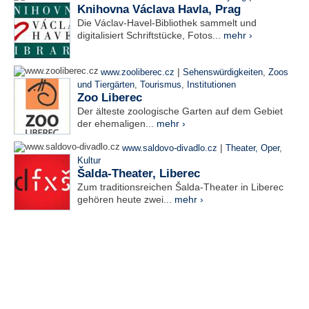
Knihovna Václava Havla, Prag
Die Václav-Havel-Bibliothek sammelt und
digitalisiert Schriftstücke, Fotos...
mehr ›
|
www.zooliberec.cz
Sehenswürdigkeiten
,
Zoos
und Tiergärten
,
Tourismus
,
Institutionen
Zoo Liberec
Der älteste zoologische Garten auf dem Gebiet
der ehemaligen...
mehr ›
|
www.saldovo-divadlo.cz
Theater, Oper
,
Kultur
Šalda-Theater, Liberec
Zum traditionsreichen Šalda-Theater in Liberec
gehören heute zwei...
mehr ›