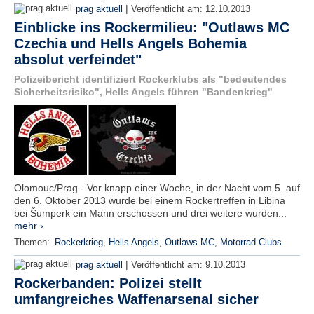
|
prag aktuell
Veröffentlicht am:
12.10.2013
Einblicke ins Rockermilieu: "Outlaws MC
Czechia und Hells Angels Bohemia
absolut verfeindet"
Polizeibericht identifiziert Rockerklubs als "bedeutendes
Sicherheitsrisiko", Hells Angels führen "Bandenkrieg"
Olomouc/Prag - Vor knapp einer Woche, in der Nacht vom 5. auf
den 6. Oktober 2013 wurde bei einem Rockertreffen in Libina
bei Šumperk ein Mann erschossen und drei weitere wurden...
mehr ›
Themen:
Rockerkrieg
,
Hells Angels
,
Outlaws MC
,
Motorrad-Clubs
|
prag aktuell
Veröffentlicht am:
9.10.2013
Rockerbanden: Polizei stellt
umfangreiches Waffenarsenal sicher