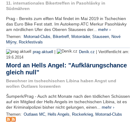
r
11. internationales Bikertreffen in Pasohlávky in
e
Südmähren
n
Prag - Bereits zum elften Mal findet im Mai 2019 in Tschechien
das Euro Bike Fest statt. Im Autokemp ATC Merkur Pasohlávky
B
am nördlichen Ufer des Oberen Stausees der...
mehr ›
E
Themen:
Motorrad-Clubs
,
Bikertreff
,
Motorräder
,
Stauseen
,
Nové
N
Mlýny
,
Rockfestivals
U
T
|
|
prag aktuell
Deník.cz
Veröffentlicht am:
Z
19.6.2014
E
Mord an Hells Angel: "Aufklärungschance
R
gleich null"
A
Bewohner im tschechischen Libina haben Angst und
N
wollen Outlaws loswerden
M
E
Šumperk/Prag - Auch acht Monate nach den tödlichen Schüssen
L
auf ein Mitglied der Hells Angels im tschechischen Libina, ist es
D
der Kriminalpolizei bisher nicht gelungen, einen...
mehr ›
U
Themen:
Outlaws MC
,
Hells Angels
,
Rockerkrieg
,
Motorrad-Clubs
N
G
B