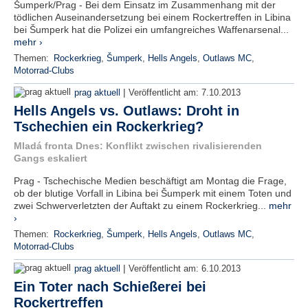
Šumperk/Prag - Bei dem Einsatz im Zusammenhang mit der
tödlichen Auseinandersetzung bei einem Rockertreffen in Libina
bei Šumperk hat die Polizei ein umfangreiches Waffenarsenal...
mehr ›
Themen:
Rockerkrieg
,
Šumperk
,
Hells Angels
,
Outlaws MC
,
Motorrad-Clubs
|
prag aktuell
Veröffentlicht am:
7.10.2013
Hells Angels vs. Outlaws: Droht in
Tschechien ein Rockerkrieg?
Mladá fronta Dnes: Konflikt zwischen rivalisierenden
Gangs eskaliert
Prag - Tschechische Medien beschäftigt am Montag die Frage,
ob der blutige Vorfall in Libina bei Šumperk mit einem Toten und
zwei Schwerverletzten der Auftakt zu einem Rockerkrieg...
mehr
›
Themen:
Rockerkrieg
,
Šumperk
,
Hells Angels
,
Outlaws MC
,
Motorrad-Clubs
|
prag aktuell
Veröffentlicht am:
6.10.2013
Ein Toter nach Schießerei bei
Rockertreffen