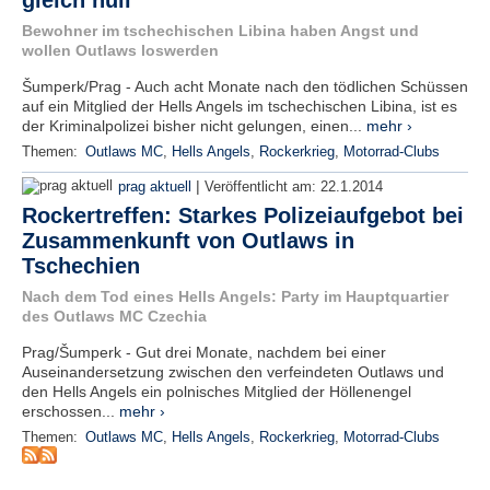
gleich null"
r
e
Bewohner im tschechischen Libina haben Angst und
n
wollen Outlaws loswerden
Šumperk/Prag - Auch acht Monate nach den tödlichen Schüssen
B
auf ein Mitglied der Hells Angels im tschechischen Libina, ist es
E
der Kriminalpolizei bisher nicht gelungen, einen...
mehr ›
N
Themen:
Outlaws MC
,
Hells Angels
,
Rockerkrieg
,
Motorrad-Clubs
U
T
|
prag aktuell
Veröffentlicht am:
22.1.2014
Z
Rockertreffen: Starkes Polizeiaufgebot bei
E
Zusammenkunft von Outlaws in
R
Tschechien
A
N
Nach dem Tod eines Hells Angels: Party im Hauptquartier
M
des Outlaws MC Czechia
E
Prag/Šumperk - Gut drei Monate, nachdem bei einer
L
Auseinandersetzung zwischen den verfeindeten Outlaws und
D
den Hells Angels ein polnisches Mitglied der Höllenengel
U
erschossen...
mehr ›
N
Themen:
Outlaws MC
,
Hells Angels
,
Rockerkrieg
,
Motorrad-Clubs
G
B