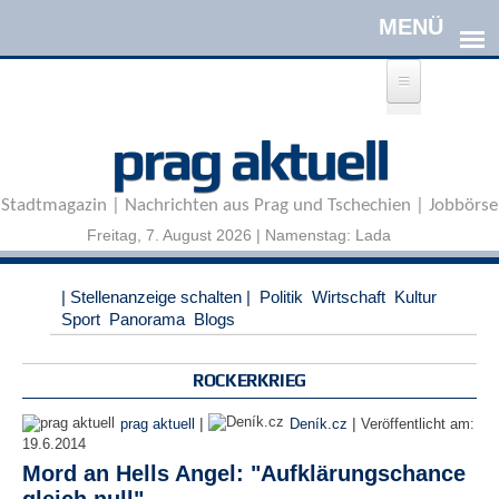
Direkt zum Inhalt
A
prag aktuell
n
m
e
Stadtmagazin | Nachrichten aus Prag und Tschechien | Jobbörse
l
d
Freitag, 7. August 2026 | Namenstag: Lada
e
n
|
| Stellenanzeige schalten |
Politik
Wirtschaft
Kultur
R
Sport
Panorama
Blogs
e
g
i
ROCKERKRIEG
s
t
|
|
prag aktuell
Deník.cz
Veröffentlicht am:
r
19.6.2014
i
Mord an Hells Angel: "Aufklärungschance
e