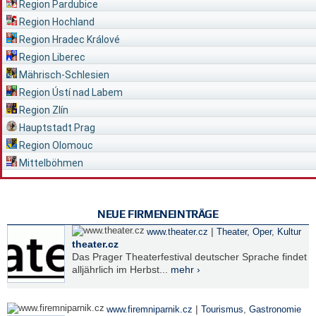
Region Pardubice
Region Hochland
Region Hradec Králové
Region Liberec
Mährisch-Schlesien
Region Ústí nad Labem
Region Zlín
Hauptstadt Prag
Region Olomouc
Mittelböhmen
NEUE FIRMENEINTRÄGE
|
www.theater.cz
Theater, Oper
,
Kultur
theater.cz
Das Prager Theaterfestival deutscher Sprache findet
alljährlich im Herbst...
mehr ›
|
www.firemniparnik.cz
Tourismus
,
Gastronomie