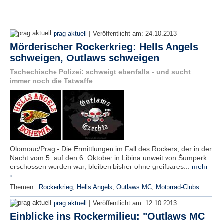
|
prag aktuell
Veröffentlicht am:
24.10.2013
Mörderischer Rockerkrieg: Hells Angels
schweigen, Outlaws schweigen
Tschechische Polizei: schweigt ebenfalls - und sucht
immer noch die Tatwaffe
Olomouc/Prag - Die Ermittlungen im Fall des Rockers, der in der
Nacht vom 5. auf den 6. Oktober in Libina unweit von Šumperk
erschossen worden war, bleiben bisher ohne greifbares...
mehr
›
Themen:
Rockerkrieg
,
Hells Angels
,
Outlaws MC
,
Motorrad-Clubs
|
prag aktuell
Veröffentlicht am:
12.10.2013
Einblicke ins Rockermilieu: "Outlaws MC