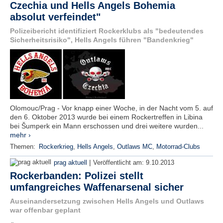
Czechia und Hells Angels Bohemia
absolut verfeindet"
Polizeibericht identifiziert Rockerklubs als "bedeutendes
Sicherheitsrisiko", Hells Angels führen "Bandenkrieg"
Olomouc/Prag - Vor knapp einer Woche, in der Nacht vom 5. auf
den 6. Oktober 2013 wurde bei einem Rockertreffen in Libina
bei Šumperk ein Mann erschossen und drei weitere wurden...
mehr ›
Themen:
Rockerkrieg
,
Hells Angels
,
Outlaws MC
,
Motorrad-Clubs
|
prag aktuell
Veröffentlicht am:
9.10.2013
Rockerbanden: Polizei stellt
umfangreiches Waffenarsenal sicher
Auseinandersetzung zwischen Hells Angels und Outlaws
war offenbar geplant