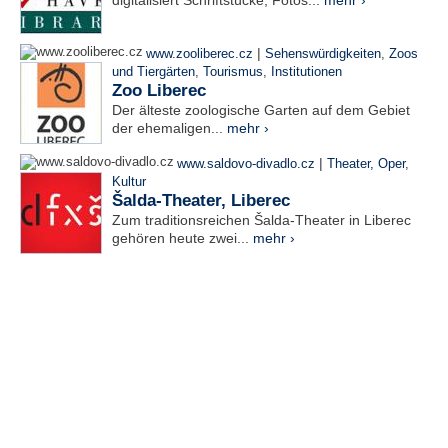
digitalisiert Schriftstücke, Fotos...
mehr ›
|
www.zooliberec.cz
Sehenswürdigkeiten
,
Zoos
und Tiergärten
,
Tourismus
,
Institutionen
Zoo Liberec
Der älteste zoologische Garten auf dem Gebiet
der ehemaligen...
mehr ›
|
www.saldovo-divadlo.cz
Theater, Oper
,
Kultur
Šalda-Theater, Liberec
Zum traditionsreichen Šalda-Theater in Liberec
gehören heute zwei...
mehr ›