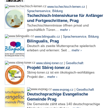
|
www.tschechisch-lernen.cz
Sprachenservice
,
Bildung
Tschechisch-Intensivkurse für Anfänger
und Fortgeschrittene, Prag
Tschechischkenntnisse öffnen privat und
geschäftlich Türen....
mehr ›
|
www.bilingualis.cz
Sprachenservice
,
Bildung
Bilingualis, Prag
Deutsch als zweite Muttersprache spielerisch
erleben und erlernen: Seit ...
mehr ›
|
www.sbirej-toner.cz
Gesellschaft
Projekt Sbírej-toner.cz
Sbírej-toner.cz ist ein ökologisch-wohltätiges
Projekt der...
mehr ›
|
www.evprag.cz
Gesellschaft
Deutschsprachige Evangelische
Gemeinde Prag
Die Gemeinde zählt etwa 140 deutschsprachige