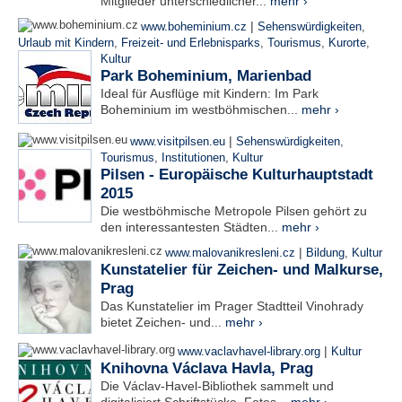
Mitglieder unterschiedlicher...
mehr ›
|
www.boheminium.cz
Sehenswürdigkeiten
,
Urlaub mit Kindern
,
Freizeit- und Erlebnisparks
,
Tourismus
,
Kurorte
,
Kultur
Park Boheminium, Marienbad
Ideal für Ausflüge mit Kindern: Im Park
Boheminium im westböhmischen...
mehr ›
|
www.visitpilsen.eu
Sehenswürdigkeiten
,
Tourismus
,
Institutionen
,
Kultur
Pilsen - Europäische Kulturhauptstadt
2015
Die westböhmische Metropole Pilsen gehört zu
den interessantesten Städten...
mehr ›
|
www.malovanikresleni.cz
Bildung
,
Kultur
Kunstatelier für Zeichen- und Malkurse,
Prag
Das Kunstatelier im Prager Stadtteil Vinohrady
bietet Zeichen- und...
mehr ›
|
www.vaclavhavel-library.org
Kultur
Knihovna Václava Havla, Prag
Die Václav-Havel-Bibliothek sammelt und