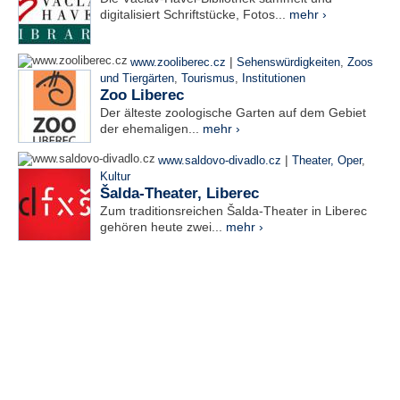
digitalisiert Schriftstücke, Fotos...
mehr ›
|
www.zooliberec.cz
Sehenswürdigkeiten
,
Zoos
und Tiergärten
,
Tourismus
,
Institutionen
Zoo Liberec
Der älteste zoologische Garten auf dem Gebiet
der ehemaligen...
mehr ›
|
www.saldovo-divadlo.cz
Theater, Oper
,
Kultur
Šalda-Theater, Liberec
Zum traditionsreichen Šalda-Theater in Liberec
gehören heute zwei...
mehr ›