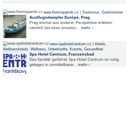
|
www.firemniparnik.cz
Tourismus
,
Gastronomie
Ausflugsdampfer Európé, Prag
Prag einmal aus anderer Perspektive erleben:
nämlich bei einer privaten...
mehr ›
|
www.spahotelcentrum.cz
Hotels
,
Wellnesshotels
,
Wellness
,
Unterkünfte
,
Kurorte
,
Gesundheit
Spa Hotel Centrum, Franzensbad
Das familiär geführte Spa Hotel Centrum ist ruhig
gelegen in unmittelbarer...
mehr ›