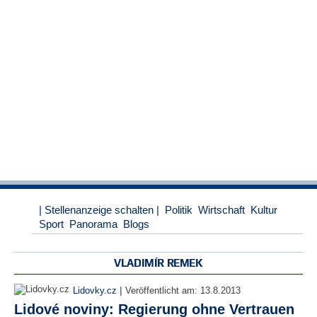
r
e
n
B
E
N
U
T
Z
E
R
A
N
M
| Stellenanzeige schalten |
Politik
Wirtschaft
Kultur
E
Sport
Panorama
Blogs
L
D
U
VLADIMÍR REMEK
N
G
|
Lidovky.cz
Veröffentlicht am:
13.8.2013
Lidové noviny: Regierung ohne Vertrauen
B