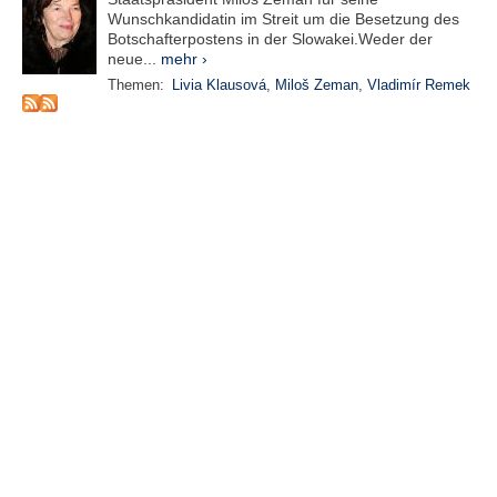
Wunschkandidatin im Streit um die Besetzung des
N
Botschafterpostens in der Slowakei.Weder der
e
neue...
mehr ›
u
Themen:
Livia Klausová
,
Miloš Zeman
,
Vladimír Remek
e
s
P
a
s
s
w
o
r
t
a
n
f
o
r
d
e
r
n