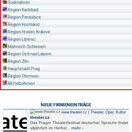
Südmähren
Region Karlsbad
Region Pardubice
Region Hochland
Region Hradec Králové
Region Liberec
Mährisch-Schlesien
Region Ústí nad Labem
Region Zlín
Hauptstadt Prag
Region Olomouc
Mittelböhmen
NEUE FIRMENEINTRÄGE
|
www.theater.cz
Theater, Oper
,
Kultur
theater.cz
Das Prager Theaterfestival deutscher Sprache findet
alljährlich im Herbst...
mehr ›