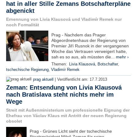
hat in aller Stille Zemans Botschafterpläne
e
abgenickt
n
u
Ernennung von Livia Klausová und Vladimír Remek nur
t
noch Formalität
z
e
Prag - Nachdem das Prager
r
Abgeordnetenhaus der Regierung von
n
Premier Jiří Rusnok in der vergangenen
a
Woche das Vertrauen verweigert hatte,
m
sah es so aus, als müssten die...
mehr ›
e
Themen:
Livia Klausová
,
Botschafter
,
*
tschechische Regierung
,
Vladimír Remek
|
prag aktuell
Veröffentlicht am:
17.7.2013
P
Zeman: Entsendung von Livia Klausová
a
nach Bratislava steht nichts mehr im
s
Wege
s
w
Streit mit Außenministerium um professionelle Eignung der
o
Ehefrau von Václav Klaus mit Antritt der neuen Regierung
r
obsolet
t
*
Prag - Grünes Licht sieht der tschechische
Staatspräsident Miloš Zeman für seine