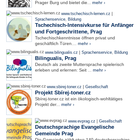
Prager Burg und bietet die...
mehr ›
|
www.tschechisch-lernen.cz
Sprachenservice
,
Bildung
Tschechisch-Intensivkurse für Anfänger
und Fortgeschrittene, Prag
Tschechischkenntnisse öffnen privat und
geschäftlich Türen....
mehr ›
|
www.bilingualis.cz
Sprachenservice
,
Bildung
Bilingualis, Prag
Deutsch als zweite Muttersprache spielerisch
erleben und erlernen: Seit ...
mehr ›
|
www.sbirej-toner.cz
Gesellschaft
Projekt Sbírej-toner.cz
Sbírej-toner.cz ist ein ökologisch-wohltätiges
Projekt der...
mehr ›
|
www.evprag.cz
Gesellschaft
Deutschsprachige Evangelische
Gemeinde Prag
Die Gemeinde zählt etwa 140 deutschsprachige