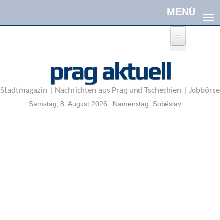
Direkt zum Inhalt
A
prag aktuell
n
m
e
Stadtmagazin | Nachrichten aus Prag und Tschechien | Jobbörse
l
d
Samstag, 8. August 2026 | Namenstag: Soběslav
e
n
|
R
e
g
i
s
t
r
i
e