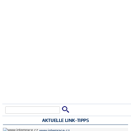
Suche
Suchformular
AKTUELLE LINK-TIPPS
www.interprace.cz