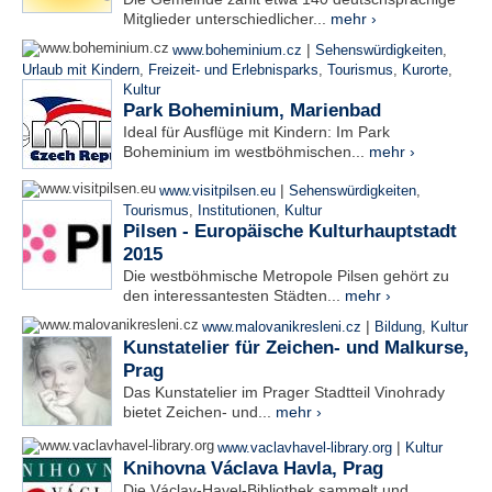
Mitglieder unterschiedlicher...
mehr ›
|
www.boheminium.cz
Sehenswürdigkeiten
,
Urlaub mit Kindern
,
Freizeit- und Erlebnisparks
,
Tourismus
,
Kurorte
,
Kultur
Park Boheminium, Marienbad
Ideal für Ausflüge mit Kindern: Im Park
Boheminium im westböhmischen...
mehr ›
|
www.visitpilsen.eu
Sehenswürdigkeiten
,
Tourismus
,
Institutionen
,
Kultur
Pilsen - Europäische Kulturhauptstadt
2015
Die westböhmische Metropole Pilsen gehört zu
den interessantesten Städten...
mehr ›
|
www.malovanikresleni.cz
Bildung
,
Kultur
Kunstatelier für Zeichen- und Malkurse,
Prag
Das Kunstatelier im Prager Stadtteil Vinohrady
bietet Zeichen- und...
mehr ›
|
www.vaclavhavel-library.org
Kultur
Knihovna Václava Havla, Prag
Die Václav-Havel-Bibliothek sammelt und