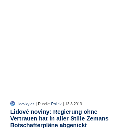
r
e
n
B
E
N
U
T
Z
E
R
A
N
M
E
L
D
|
|
Lidovky.cz
Rubrik:
Politik
13.8.2013
U
Lidové noviny: Regierung ohne
N
Vertrauen hat in aller Stille Zemans
G
Botschafterpläne abgenickt
B