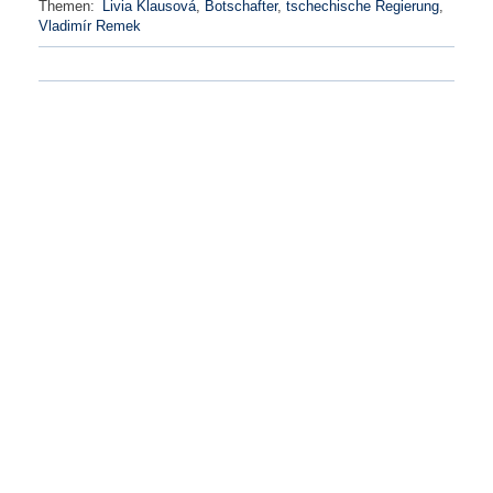
Themen:
Livia Klausová
,
Botschafter
,
tschechische Regierung
,
Vladimír Remek