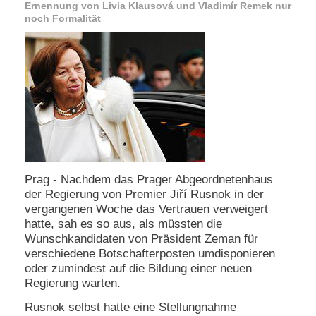
Ernennung von Livia Klausová und Vladimír Remek nur
e
noch Formalität
n
u
t
z
e
r
n
a
m
e
*
Prag - Nachdem das Prager Abgeordnetenhaus
der Regierung von Premier Jiří Rusnok in der
P
a
vergangenen Woche das Vertrauen verweigert
s
hatte, sah es so aus, als müssten die
s
Wunschkandidaten von Präsident Zeman für
w
verschiedene Botschafterposten umdisponieren
o
oder zumindest auf die Bildung einer neuen
r
Regierung warten.
t
*
Rusnok selbst hatte eine Stellungnahme