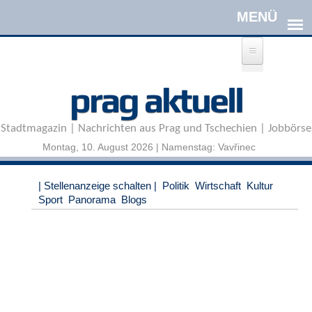
Direkt zum Inhalt
A
prag aktuell
n
m
e
Stadtmagazin | Nachrichten aus Prag und Tschechien | Jobbörse
l
d
Montag, 10. August 2026 | Namenstag: Vavřinec
e
n
|
| Stellenanzeige schalten |
Politik
Wirtschaft
Kultur
R
Sport
Panorama
Blogs
e
g
i
s
t
r
i
e