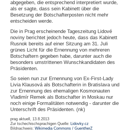
abgegeben, die entsprechend interpretiert wurde,
als er sagte, dass sein Kabinett über die
N
Besetzung der Botschafterposten nicht mehr
e
u
entscheiden werde.
e
Die in Prag erscheinende Tageszeitung Lidové
s
P
noviny berichtet jedoch heute, dass das Kabinett
a
Rusnok bereits auf einer Sitzung am 31. Juli
s
grünes Licht für die Ernennung von mehreren
s
Botschaftern gegeben habe, darunter auch die
w
besonders umstrittenen Wunschkandidaten des
o
Präsidenten.
r
t
So seien nun zur Ernennung von Ex-First-Lady
a
n
Livia Klausová als Botschafterin in Bratislava und
f
zur Ernennung des ehemaligen Kosmonauten
o
Vladimír Remek als Botschafter in Moskau nur
r
noch einige Formalitäten notwendig - darunter die
d
Unterschrift des Präsidenten. (nk)
e
r
prag aktuell, 13.8.2013
n
Zur tschechischsprachigen Quelle:
Lidovky.cz
Bildnachweis:
Wikimedia Commons / GuentherZ