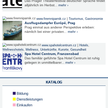
Das Prager Theaterfestival deutscher Sprache findet
alljährlich im Herbst...
mehr ›
|
www.firemniparnik.cz
Tourismus
,
Gastronomie
Ausflugsdampfer Európé, Prag
Prag einmal aus anderer Perspektive erleben:
nämlich bei einer privaten...
mehr ›
|
www.spahotelcentrum.cz
Hotels
,
Wellnesshotels
,
Wellness
,
Unterkünfte
,
Kurorte
,
Gesundheit
Spa Hotel Centrum, Franzensbad
Das familiär geführte Spa Hotel Centrum ist ruhig
gelegen in unmittelbarer...
mehr ›
KATALOG
Bildung
Dienstleistungen
Einkaufen