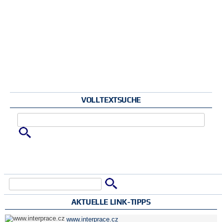
VOLLTEXTSUCHE
Zu suchende Schlüsselwörter
Suche
Suchformular
AKTUELLE LINK-TIPPS
www.interprace.cz