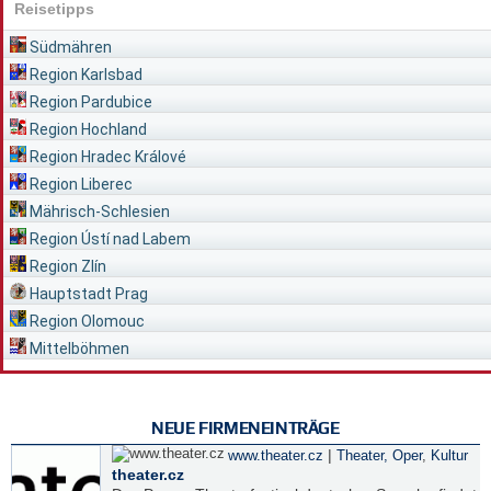
Reisetipps
Südmähren
Region Karlsbad
Region Pardubice
Region Hochland
Region Hradec Králové
Region Liberec
Mährisch-Schlesien
Region Ústí nad Labem
Region Zlín
Hauptstadt Prag
Region Olomouc
Mittelböhmen
NEUE FIRMENEINTRÄGE
|
www.theater.cz
Theater, Oper
,
Kultur
theater.cz