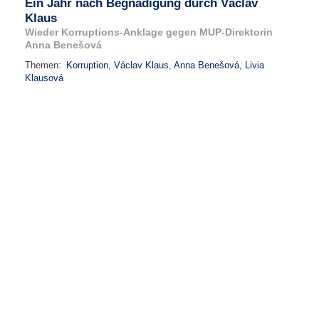
Ein Jahr nach Begnadigung durch Václav
Klaus
Wieder Korruptions-Anklage gegen MUP-Direktorin
Anna Benešová
Themen:
Korruption
,
Václav Klaus
,
Anna Benešová
,
Livia
Klausová