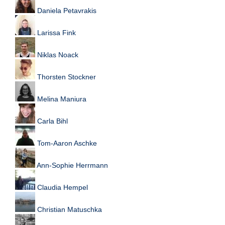
Daniela Petavrakis
N
e
Larissa Fink
u
e
s
Niklas Noack
P
a
Thorsten Stockner
s
s
w
Melina Maniura
o
r
Carla Bihl
t
a
Tom-Aaron Aschke
n
f
o
Ann-Sophie Herrmann
r
d
Claudia Hempel
e
r
n
Christian Matuschka