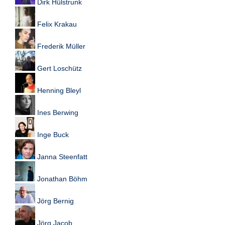
Dirk Hülstrunk
Felix Krakau
Frederik Müller
Gert Loschütz
Henning Bleyl
Ines Berwing
Inge Buck
Janna Steenfatt
Jonathan Böhm
Jörg Bernig
Jörg Jacob