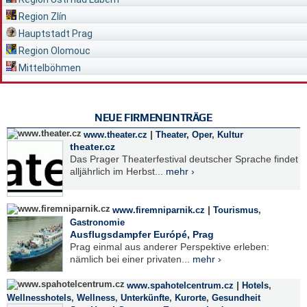
Region Zlín
Hauptstadt Prag
Region Olomouc
Mittelböhmen
NEUE FIRMENEINTRÄGE
|
www.theater.cz
Theater, Oper
,
Kultur
theater.cz
Das Prager Theaterfestival deutscher Sprache findet
alljährlich im Herbst...
mehr ›
|
www.firemniparnik.cz
Tourismus
,
Gastronomie
Ausflugsdampfer Európé, Prag
Prag einmal aus anderer Perspektive erleben:
nämlich bei einer privaten...
mehr ›
|
www.spahotelcentrum.cz
Hotels
,
Wellnesshotels
,
Wellness
,
Unterkünfte
,
Kurorte
,
Gesundheit