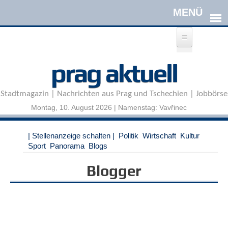
Direkt zum Inhalt
A
prag aktuell
n
m
e
Stadtmagazin | Nachrichten aus Prag und Tschechien | Jobbörse
l
d
Montag, 10. August 2026 | Namenstag: Vavřinec
e
n
|
| Stellenanzeige schalten |
Politik
Wirtschaft
Kultur
R
Sport
Panorama
Blogs
e
g
Blogger
i
s
t
r
i
e