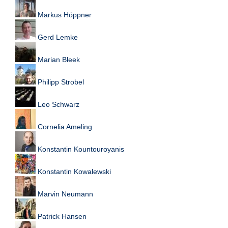
e
Markus Höppner
n
u
t
Gerd Lemke
z
e
Marian Bleek
r
n
Philipp Strobel
a
m
e
Leo Schwarz
*
Cornelia Ameling
P
Konstantin Kountouroyanis
a
s
s
Konstantin Kowalewski
w
o
Marvin Neumann
r
t
*
Patrick Hansen