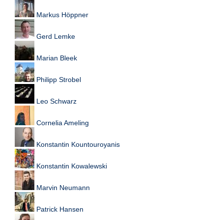
Markus Höppner
N
e
u
Gerd Lemke
e
s
Marian Bleek
P
a
s
Philipp Strobel
s
w
Leo Schwarz
o
r
t
Cornelia Ameling
a
n
Konstantin Kountouroyanis
f
o
Konstantin Kowalewski
r
d
e
Marvin Neumann
r
n
Patrick Hansen