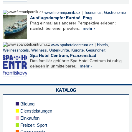
|
www.firemniparnik.cz
Tourismus
,
Gastronomie
Ausflugsdampfer Európé, Prag
Prag einmal aus anderer Perspektive erleben:
nämlich bei einer privaten...
mehr ›
|
www.spahotelcentrum.cz
Hotels
,
Wellnesshotels
,
Wellness
,
Unterkünfte
,
Kurorte
,
Gesundheit
Spa Hotel Centrum, Franzensbad
Das familiär geführte Spa Hotel Centrum ist ruhig
gelegen in unmittelbarer...
mehr ›
KATALOG
Bildung
Dienstleistungen
Einkaufen
Freizeit, Sport