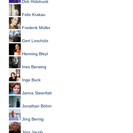
Dirk Hülstrunk
Felix Krakau
Frederik Müller
Gert Loschütz
Henning Bleyl
Ines Berwing
Inge Buck
Janna Steenfatt
Jonathan Böhm
Jörg Bernig
Jörg Jacob