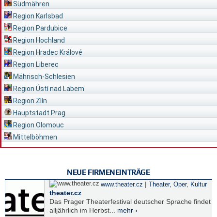
Südmähren
Region Karlsbad
Region Pardubice
Region Hochland
Region Hradec Králové
Region Liberec
Mährisch-Schlesien
Region Ústí nad Labem
Region Zlín
Hauptstadt Prag
Region Olomouc
Mittelböhmen
NEUE FIRMENEINTRÄGE
|
www.theater.cz
Theater, Oper
,
Kultur
theater.cz
Das Prager Theaterfestival deutscher Sprache findet
alljährlich im Herbst...
mehr ›