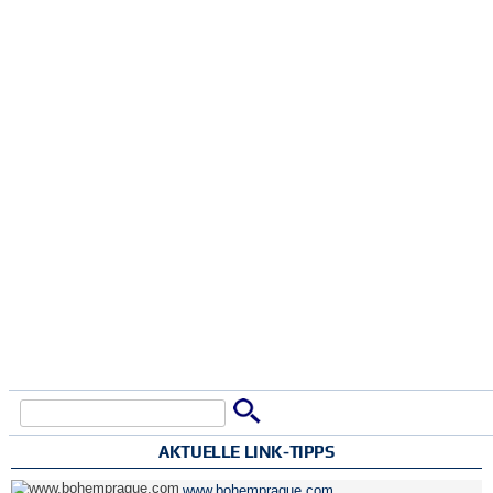
Suche
Suchformular
AKTUELLE LINK-TIPPS
www.bohemprague.com