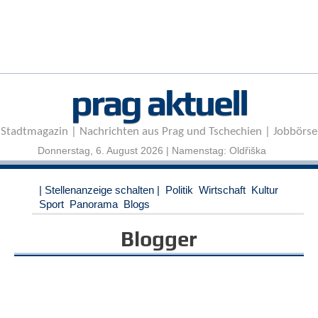
r
e
n
B
E
prag aktuell
N
U
T
Stadtmagazin | Nachrichten aus Prag und Tschechien | Jobbörse
Z
E
Donnerstag, 6. August 2026 | Namenstag: Oldřiška
R
A
| Stellenanzeige schalten |
Politik
Wirtschaft
Kultur
N
Sport
Panorama
Blogs
M
E
Blogger
L
D
U
N
G
B