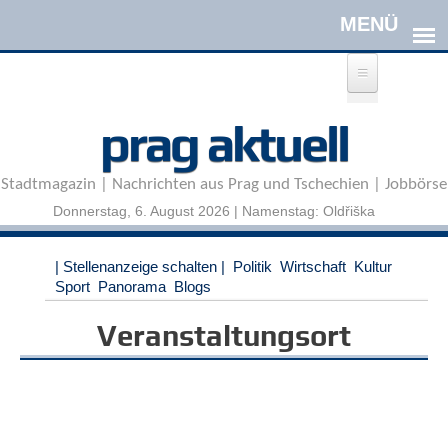
Direkt zum Inhalt
A
prag aktuell
n
m
e
Stadtmagazin | Nachrichten aus Prag und Tschechien | Jobbörse
l
d
Donnerstag, 6. August 2026 | Namenstag: Oldřiška
e
n
|
| Stellenanzeige schalten |
Politik
Wirtschaft
Kultur
R
Sport
Panorama
Blogs
e
g
Veranstaltungsort
i
s
t
r
i
e