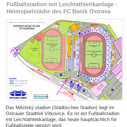
Fußballstadion mit Leichtathletikanlage -
e
n
Heimspielstädte des FC Baník Ostrava
u
t
z
e
r
n
a
m
e
*
P
a
s
s
w
o
Das Městský stadion (Städtisches Stadion) liegt im
r
Ostrauer Stadtteil Vítkovice. Es ist ein Fußballstadion
t
*
mit Leichtathletikanlage, das heute hauptsächlich für
Fußballspiele genutzt wird.