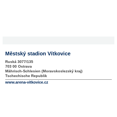
Městský stadion Vítkovice
Ruská 3077/135
703 00
Ostrava
Mährisch-Schlesien (Moravskoslezský kraj)
Tschechische Republik
www.arena-vitkovice.cz