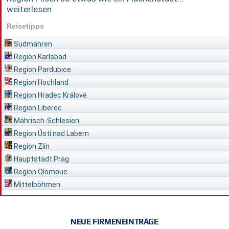
weiterlesen
Reisetipps
Südmähren
Region Karlsbad
Region Pardubice
Region Hochland
Region Hradec Králové
Region Liberec
Mährisch-Schlesien
Region Ústí nad Labem
Region Zlín
Hauptstadt Prag
Region Olomouc
Mittelböhmen
NEUE FIRMENEINTRÄGE