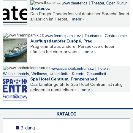
|
www.theater.cz
Theater, Oper
,
Kultur
theater.cz
Das Prager Theaterfestival deutscher Sprache findet
alljährlich im Herbst...
mehr ›
|
www.firemniparnik.cz
Tourismus
,
Gastronomie
Ausflugsdampfer Európé, Prag
Prag einmal aus anderer Perspektive erleben:
nämlich bei einer privaten...
mehr ›
|
www.spahotelcentrum.cz
Hotels
,
Wellnesshotels
,
Wellness
,
Unterkünfte
,
Kurorte
,
Gesundheit
Spa Hotel Centrum, Franzensbad
Das familiär geführte Spa Hotel Centrum ist ruhig
gelegen in unmittelbarer...
mehr ›
KATALOG
Bildung