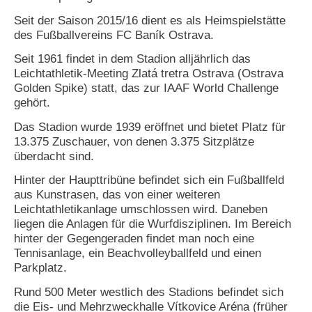
Seit der Saison 2015/16 dient es als Heimspielstätte
N
des Fußballvereins FC Baník Ostrava.
e
u
Seit 1961 findet in dem Stadion alljährlich das
e
Leichtathletik-Meeting Zlatá tretra Ostrava (Ostrava
s
P
Golden Spike) statt, das zur IAAF World Challenge
a
gehört.
s
s
Das Stadion wurde 1939 eröffnet und bietet Platz für
w
13.375 Zuschauer, von denen 3.375 Sitzplätze
o
überdacht sind.
r
t
Hinter der Haupttribüne befindet sich ein Fußballfeld
a
aus Kunstrasen, das von einer weiteren
n
Leichtathletikanlage umschlossen wird. Daneben
f
liegen die Anlagen für die Wurfdisziplinen. Im Bereich
o
r
hinter der Gegengeraden findet man noch eine
d
Tennisanlage, ein Beachvolleyballfeld und einen
e
Parkplatz.
r
n
Rund 500 Meter westlich des Stadions befindet sich
die Eis- und Mehrzweckhalle Vítkovice Aréna (früher