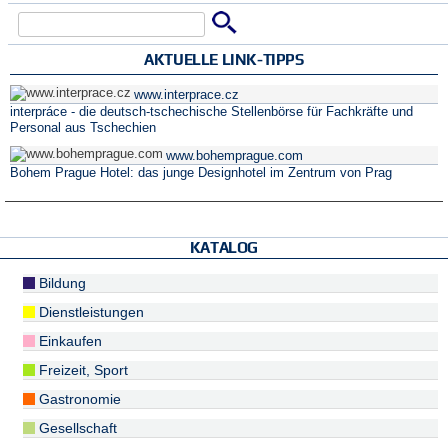
Suche
Suchformular
AKTUELLE LINK-TIPPS
www.interprace.cz
interpráce - die deutsch-tschechische Stellenbörse für Fachkräfte und
Personal aus Tschechien
www.bohemprague.com
Bohem Prague Hotel: das junge Designhotel im Zentrum von Prag
KATALOG
Bildung
Dienstleistungen
Einkaufen
Freizeit, Sport
Gastronomie
Gesellschaft