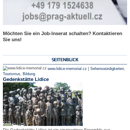
Möchten Sie ein Job-Inserat schalten? Kontaktieren
Sie uns!
SEITENBLICK
|
www.lidice-memorial.cz
Sehenswürdigkeiten
,
Tourismus
,
Bildung
Gedenkstätte Lidice
Die Gedenkstätte Lidice ist ein einzigartiges Ensemble aus