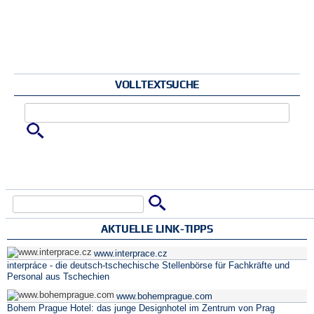
VOLLTEXTSUCHE
Zu suchende Schlüsselwörter
Suche
Suchformular
AKTUELLE LINK-TIPPS
www.interprace.cz
interpráce - die deutsch-tschechische Stellenbörse für Fachkräfte und
Personal aus Tschechien
www.bohemprague.com
Bohem Prague Hotel: das junge Designhotel im Zentrum von Prag