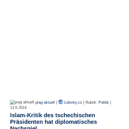
r
e
n
B
E
N
U
T
Z
E
R
A
N
M
E
L
D
|
|
|
prag aktuell
Lidovky.cz
Rubrik:
Politik
U
13.6.2014
N
Islam-Kritik des tschechischen
G
Präsidenten hat diplomatisches
Nachspiel
B