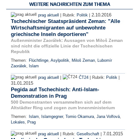
WEITERE NACHRICHTEN ZUM THEMA
2.10.2016
|
|
prag aktuell
Rubrik:
Politik
Tschechischer Staatspräsident Zeman: "Alle
Wirtschaftsmigranten auf unbewohnte
griechische Inseln deportieren"
Außenminister Zaorálek: Aussagen von Miloš Zeman
sind nicht die offizielle Linie der Tschechischen
Republik
Themen:
Flüchtlinge
,
Asylpolitik
,
Miloš Zeman
,
Lubomír
Zaorálek
,
Islam
|
|
|
prag aktuell
ČT24
Rubrik:
Politik
31.01.2015
Pegida auf Tschechisch: Anti-Islam-
Demonstration in Prag
500 Demonstranten versammelten sich auf dem
Altstädter Ring und zogen zum Innenministerium
Themen:
Islam
,
Islamgegner
,
Tomio Okamura
,
Jana Volfová
,
Lokales
,
Prag
7.01.2015
|
|
prag aktuell
Rubrik:
Gesellschaft