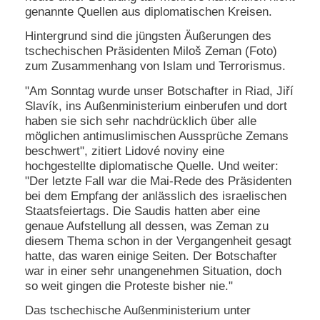
genannte Quellen aus diplomatischen Kreisen.
N
Hintergrund sind die jüngsten Äußerungen des
e
u
tschechischen Präsidenten Miloš Zeman (Foto)
e
zum Zusammenhang von Islam und Terrorismus.
s
P
"Am Sonntag wurde unser Botschafter in Riad, Jiří
a
Slavík, ins Außenministerium einberufen und dort
s
haben sie sich sehr nachdrücklich über alle
s
möglichen antimuslimischen Aussprüche Zemans
w
beschwert", zitiert Lidové noviny eine
o
hochgestellte diplomatische Quelle. Und weiter:
r
t
"Der letzte Fall war die Mai-Rede des Präsidenten
a
bei dem Empfang der anlässlich des israelischen
n
Staatsfeiertags. Die Saudis hatten aber eine
f
genaue Aufstellung all dessen, was Zeman zu
o
diesem Thema schon in der Vergangenheit gesagt
r
hatte, das waren einige Seiten. Der Botschafter
d
e
war in einer sehr unangenehmen Situation, doch
r
so weit gingen die Proteste bisher nie."
n
Das tschechische Außenministerium unter