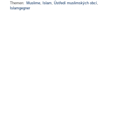
Themen:
Muslime
,
Islam
,
Ústředí muslimských obcí
,
Islamgegner