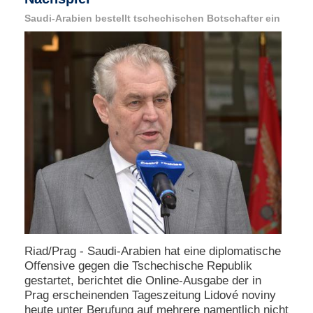
e
Saudi-Arabien bestellt tschechischen Botschafter ein
n
u
t
z
e
r
n
a
m
e
*
P
a
s
s
w
Riad/Prag - Saudi-Arabien hat eine diplomatische
o
Offensive gegen die Tschechische Republik
r
gestartet, berichtet die Online-Ausgabe der in
t
*
Prag erscheinenden Tageszeitung Lidové noviny
heute unter Berufung auf mehrere namentlich nicht