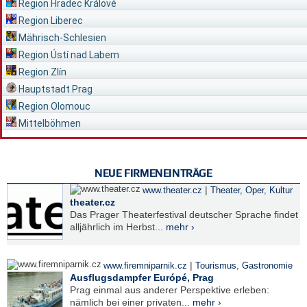
Region Hradec Králové
Region Liberec
Mährisch-Schlesien
Region Ústí nad Labem
Region Zlín
Hauptstadt Prag
Region Olomouc
Mittelböhmen
NEUE FIRMENEINTRÄGE
|
www.theater.cz
Theater, Oper
,
Kultur
theater.cz
Das Prager Theaterfestival deutscher Sprache findet
alljährlich im Herbst...
mehr ›
|
www.firemniparnik.cz
Tourismus
,
Gastronomie
Ausflugsdampfer Európé, Prag
Prag einmal aus anderer Perspektive erleben:
nämlich bei einer privaten...
mehr ›