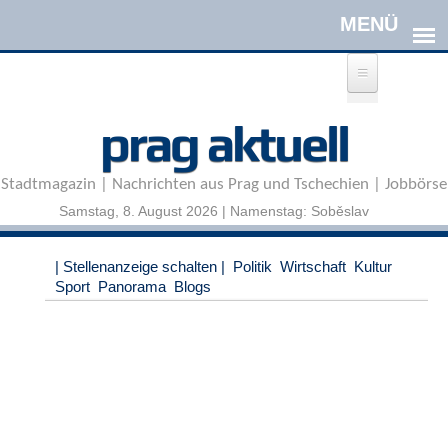
Direkt zum Inhalt
A
prag aktuell
n
m
e
Stadtmagazin | Nachrichten aus Prag und Tschechien | Jobbörse
l
d
Samstag, 8. August 2026 | Namenstag: Soběslav
e
n
|
| Stellenanzeige schalten |
Politik
Wirtschaft
Kultur
R
Sport
Panorama
Blogs
e
g
i
s
t
r
i
e