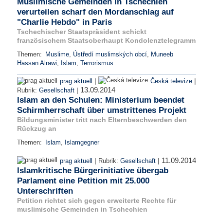
Muslimische Gemeinden in Tschechien
verurteilen scharf den Mordanschlag auf
"Charlie Hebdo" in Paris
Tschechischer Staatspräsident schickt
französischem Staatsoberhaupt Kondolenztelegramm
Themen:
Muslime
,
Ústředí muslimských obcí
,
Muneeb
Hassan Alrawi
,
Islam
,
Terrorismus
|
|
prag aktuell
Česká televize
13.09.2014
|
Rubrik:
Gesellschaft
Islam an den Schulen: Ministerium beendet
Schirmherrschaft über umstrittenes Projekt
Bildungsminister tritt nach Elternbeschwerden den
Rückzug an
Themen:
Islam
,
Islamgegner
11.09.2014
|
|
prag aktuell
Rubrik:
Gesellschaft
Islamkritische Bürgerinitiative übergab
Parlament eine Petition mit 25.000
Unterschriften
Petition richtet sich gegen erweiterte Rechte für
muslimische Gemeinden in Tschechien