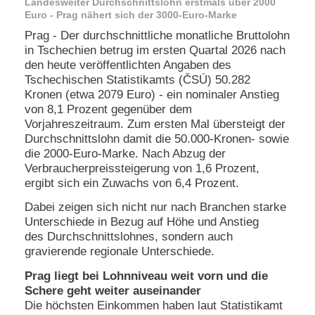
Landesweiter Durchschnittslohn erstmals über 2000
e
Euro - Prag nähert sich der 3000-Euro-Marke
n
Prag - Der durchschnittliche monatliche Bruttolohn
u
in Tschechien betrug im ersten Quartal 2026 nach
t
z
den heute veröffentlichten Angaben des
e
Tschechischen Statistikamts (ČSÚ) 50.282
r
Kronen (etwa 2079 Euro) - ein nominaler Anstieg
n
von 8,1 Prozent gegenüber dem
a
Vorjahreszeitraum. Zum ersten Mal übersteigt der
m
Durchschnittslohn damit die 50.000-Kronen- sowie
e
*
die 2000-Euro-Marke. Nach Abzug der
Verbraucherpreissteigerung von 1,6 Prozent,
ergibt sich ein Zuwachs von 6,4 Prozent.
P
Dabei zeigen sich nicht nur nach Branchen starke
a
s
Unterschiede in Bezug auf Höhe und Anstieg
s
des Durchschnittslohnes, sondern auch
w
gravierende regionale Unterschiede.
o
r
Prag liegt bei Lohnniveau weit vorn und die
t
Schere geht weiter auseinander
*
Die höchsten Einkommen haben laut Statistikamt