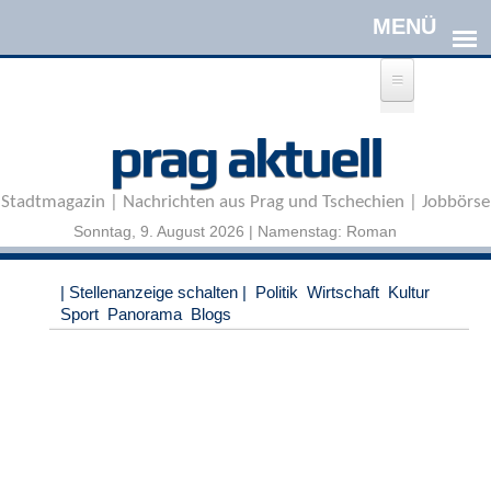
Direkt zum Inhalt
A
prag aktuell
n
m
e
Stadtmagazin | Nachrichten aus Prag und Tschechien | Jobbörse
l
d
Sonntag, 9. August 2026 | Namenstag: Roman
e
n
|
| Stellenanzeige schalten |
Politik
Wirtschaft
Kultur
R
Sport
Panorama
Blogs
e
g
i
s
t
r
i
e