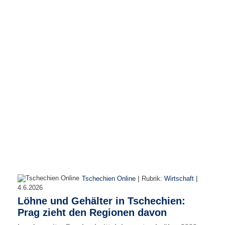
r
e
n
B
E
N
U
T
Z
E
R
A
N
M
E
L
D
|
|
Tschechien Online
Rubrik:
Wirtschaft
U
4.6.2026
N
Löhne und Gehälter in Tschechien:
G
Prag zieht den Regionen davon
B