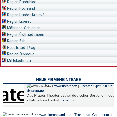
Region Pardubice
Region Hochland
Region Hradec Králové
Region Liberec
Mährisch-Schlesien
Region Ústí nad Labem
Region Zlín
Hauptstadt Prag
Region Olomouc
Mittelböhmen
NEUE FIRMENEINTRÄGE
|
www.theater.cz
Theater, Oper
,
Kultur
theater.cz
Das Prager Theaterfestival deutscher Sprache findet
alljährlich im Herbst...
mehr ›
|
www.firemniparnik.cz
Tourismus
,
Gastronomie