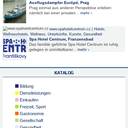
Ausflugsdampfer Európé, Prag
Prag einmal aus anderer Perspektive erleben:
nämlich bei einer privaten...
mehr ›
|
www.spahotelcentrum.cz
Hotels
,
Wellnesshotels
,
Wellness
,
Unterkünfte
,
Kurorte
,
Gesundheit
Spa Hotel Centrum, Franzensbad
Das familiär geführte Spa Hotel Centrum ist ruhig
gelegen in unmittelbarer...
mehr ›
KATALOG
Bildung
Dienstleistungen
Einkaufen
Freizeit, Sport
Gastronomie
Gesellschaft
Gesundheit