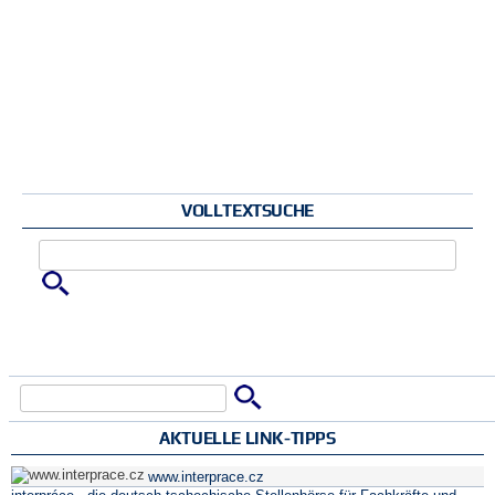
VOLLTEXTSUCHE
Zu suchende Schlüsselwörter
Suche
Suchformular
AKTUELLE LINK-TIPPS
www.interprace.cz