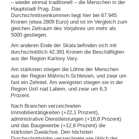
– wieder einmal traditionell – die Menschen in der
Hauptstadt Prag. Das
N
Durchschnittseinkommen liegt hier bei 67.945
e
Kronen (etwa 2809 Euro) und ist im Vergleich zum
u
e
gleichen Zeitraum des Vorjahres um mehr als
s
5000 gestiegen.
P
a
Am anderen Ende der Skala befinden sich mit
s
durchschnittlich 42.391 Kronen die Beschäftigten
s
aus der Region Karlovy Vary.
w
o
Am stärksten stiegen die Löhne der Menschen
r
aus der Region Mährisch-Schlesien, und zwar um
t
fast ein Zehntel. Am wenigsten stiegen sie in der
a
Region Ústí nad Labem, und zwar um 6,3
n
f
Prozent.
o
r
Nach Branchen verzeichneten
d
Immobilientätigkeiten (+22,1 Prozent),
e
administrative Dienstleistungen (+18,8 Prozent)
r
und das Baugewerbe (+12,6 Prozent) die
n
stärksten Zuwächse. Den höchsten
Durchschnittslohn verzeichnete wie üblich der