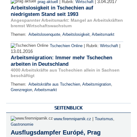
3.04.2017
|
|
prag aktuell
Rubrik:
Wirtschaft
Arbeitslosigkeit in Tschechien auf
niedrigstem Stand seit 1993
Angespannter Arbeitsmarkt: Mangel an Arbeitskräften
bremst Wirtschaftswachstum
Themen:
Arbeitslosenquote
,
Arbeitslosigkeit
,
Arbeitsmarkt
|
|
Tschechien Online
Rubrik:
Wirtschaft
13.01.2016
Arbeitsmigration: Immer mehr Tschechen
arbeiten in Deutschland
4000 Arbeitskräfte aus Tschechien allein in Sachsen
beschäftigt
Themen:
Arbeitskräfte aus Tschechien
,
Arbeitsmigration
,
Grenzregion
,
Arbeitsmarkt
SEITENBLICK
|
www.firemniparnik.cz
Tourismus
,
Gastronomie
Ausflugsdampfer Európé, Prag