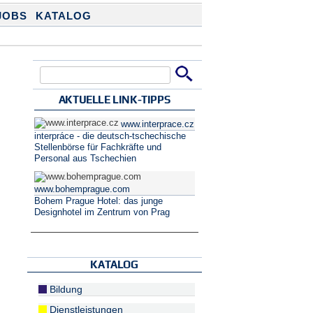
JOBS
KATALOG
Suche
Suchformular
AKTUELLE LINK-TIPPS
www.interprace.cz
interpráce - die deutsch-tschechische
Stellenbörse für Fachkräfte und
Personal aus Tschechien
www.bohemprague.com
Bohem Prague Hotel: das junge
Designhotel im Zentrum von Prag
KATALOG
Bildung
Dienstleistungen