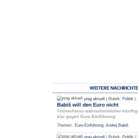
WEITERE NACHRICHT
|
|
prag aktuell
Rubrik:
Politik
Babiš will den Euro nicht
Tschechiens wahrscheinlicher künftige
klar gegen Euro-Einführung
Themen:
Euro-Einführung
,
Andrej Babiš
|
|
prag aktuell
Rubrik:
Politik