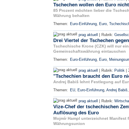
Tschechen wollen den Euro nicht
85 Prozent möchten lieber die Tschech
Währung behalten
Themen:
Euro-Einführung
,
Euro
,
Tschechisc
|
prag aktuell
Rubrik:
Gesellsc
Drei Viertel der Tschechen gege
Tschechische Krone (CZK) will nur ein
Gemeinschaftswährung eintauschen
Themen:
Euro-Einführung
,
Euro
,
Meinungsum
|
|
prag aktuell
Rubrik:
Politik
"Tschechien braucht den Euro ni
Andrej Babiš lehnt Festlegung auf Eu
Themen:
EU
,
Euro-Einführung
,
Andrej Babiš
|
prag aktuell
Rubrik:
Wirtscha
Vize-Chef der tschechischen Zent
Auflösung des Euro
Mojmír Hampl unterzeichnet Manifest 
Währungsunion