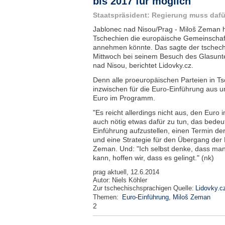
bis 2017 für möglich
Staatspräsident: Regierung muss dafü
Jablonec nad Nisou/Prag - Miloš Zeman hä
Tschechien die europäische Gemeinscha
annehmen könnte. Das sagte der tschech
Mittwoch bei seinem Besuch des Glasunt
nad Nisou, berichtet Lidovky.cz.
Denn alle proeuropäischen Parteien in T
inzwischen für die Euro-Einführung aus 
Euro im Programm.
"Es reicht allerdings nicht aus, den Euro
auch nötig etwas dafür zu tun, das bedeut
Einführung aufzustellen, einen Termin de
und eine Strategie für den Übergang der 
Zeman. Und: "Ich selbst denke, dass man
kann, hoffen wir, dass es gelingt." (nk)
prag aktuell, 12.6.2014
Autor:
Niels Köhler
Zur tschechischsprachigen Quelle:
Lidovky.c
Themen:
Euro-Einführung
,
Miloš Zeman
2