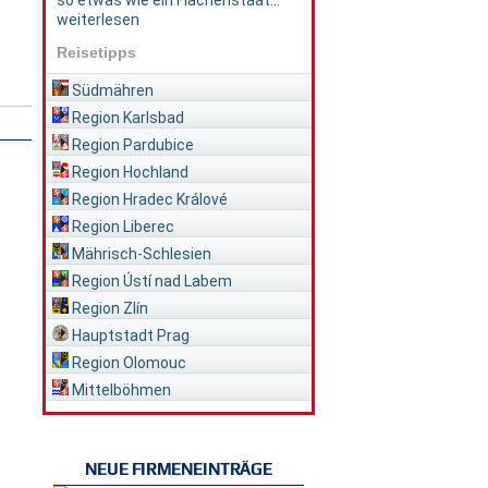
so etwas wie ein Flächenstaat...
weiterlesen
Reisetipps
Südmähren
Region Karlsbad
Region Pardubice
Region Hochland
Region Hradec Králové
Region Liberec
Mährisch-Schlesien
Region Ústí nad Labem
Region Zlín
Hauptstadt Prag
Region Olomouc
Mittelböhmen
NEUE FIRMENEINTRÄGE