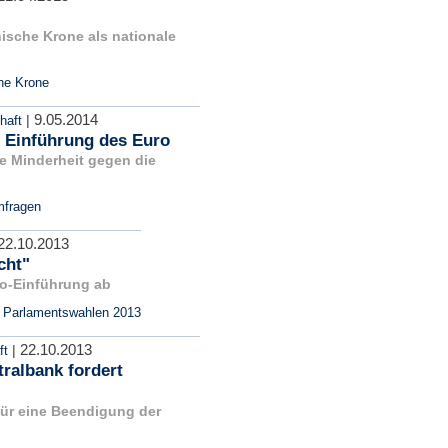
ische Krone als nationale
he Krone
9.05.2014
|
haft
n Einführung des Euro
e Minderheit gegen die
fragen
22.10.2013
cht"
ro-Einführung ab
,
Parlamentswahlen 2013
22.10.2013
|
ft
ralbank fordert
für eine Beendigung der