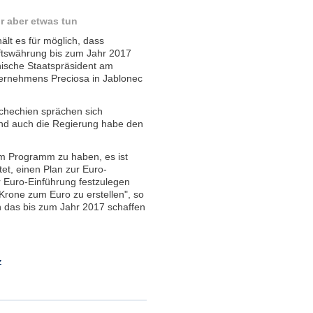
r aber etwas tun
lt es für möglich, dass
ftswährung bis zum Jahr 2017
ische Staatspräsident am
ernehmens Preciosa in Jablonec
schechien sprächen sich
und auch die Regierung habe den
 im Programm zu haben, es ist
et, einen Plan zur Euro-
r Euro-Einführung festzulegen
Krone zum Euro zu erstellen", so
 das bis zum Jahr 2017 schaffen
z