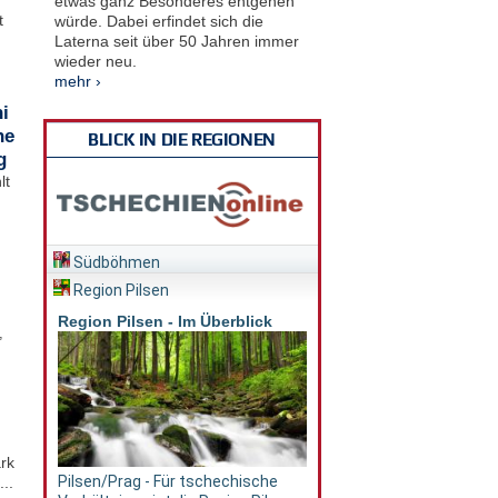
etwas ganz Besonderes entgehen
t
würde. Dabei erfindet sich die
Laterna seit über 50 Jahren immer
wieder neu.
mehr ›
i
he
BLICK IN DIE REGIONEN
g
lt
Südböhmen
Region Pilsen
Region Pilsen - Im Überblick
,
rk
Pilsen/Prag - Für tschechische
..