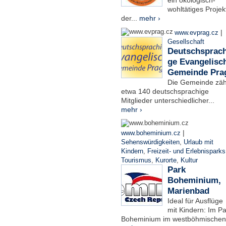
ein ökologisch-
wohltätiges Projek
der...
mehr ›
|
www.evprag.cz
Gesellschaft
Deutschsprach
ge Evangelisc
Gemeinde Pra
Die Gemeinde zäh
etwa 140 deutschsprachige
Mitglieder unterschiedlicher...
mehr ›
|
www.boheminium.cz
Sehenswürdigkeiten
,
Urlaub mit
Kindern
,
Freizeit- und Erlebnisparks
Tourismus
,
Kurorte
,
Kultur
Park
Boheminium,
Marienbad
Ideal für Ausflüge
mit Kindern: Im Pa
Boheminium im westböhmischen.