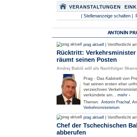
VERANSTALTUNGEN
EIN
| Stellenanzeige schalten |
ANTONÍN PR
|
prag aktuell
Veröffentlicht a
Rücktritt: Verkehrsminister
räumt seinen Posten
Andrej Babiš will als Nachfolger Ska
Prag - Das Kabinett von P
hat seinen ersten eher unfr
verzeichnen.Verkehrsminist
verkündete am...
mehr ›
Themen:
Antonín Prachař
,
An
Verkehrsministerium
|
prag aktuell
Veröffentlicht a
Chef der Tschechischen Ba
abberufen