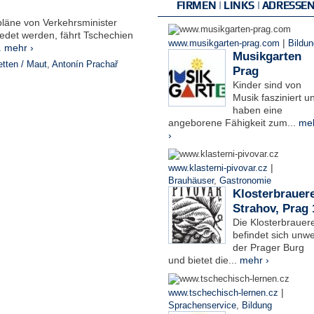
FIRMEN | LINKS | ADRESSE
läne von Verkehrsminister
redet werden, fährt Tschechien
|
www.musikgarten-prag.com
Bildun
.
mehr ›
Musikgarten
tten / Maut
,
Antonín Prachař
Prag
Kinder sind von
Musik fasziniert u
haben eine
angeborene Fähigkeit zum...
me
›
|
www.klasterni-pivovar.cz
Brauhäuser
,
Gastronomie
Klosterbrauere
Strahov, Prag 
Die Klosterbrauere
befindet sich unwe
der Prager Burg
und bietet die...
mehr ›
|
www.tschechisch-lernen.cz
Sprachenservice
,
Bildung