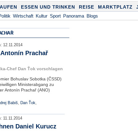
KAUFEN
ESSEN UND TRINKEN
REISE
MARKTPLATZ
Politik
Wirtschaft
Kultur
Sport
Panorama
Blogs
ACHAŘ
m:
12.11.2014
 Antonín Prachař
nska-Chef Dan Ťok vorschlagen
remier Bohuslav Sobotka (ČSSD)
eiwilligen Ministerabgang zu
er Antonín Prachař (ANO)
drej Babiš
,
Dan Ťok
,
m:
11.11.2014
hnen Daniel Kurucz