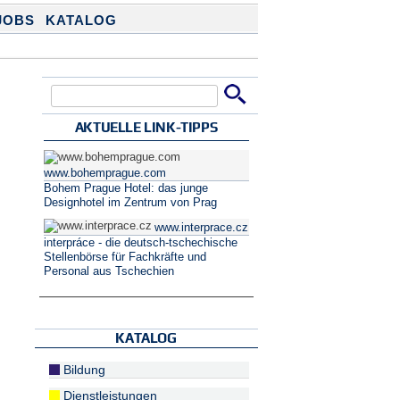
JOBS
KATALOG
Suche
Suchformular
AKTUELLE LINK-TIPPS
www.bohemprague.com
Bohem Prague Hotel: das junge
Designhotel im Zentrum von Prag
www.interprace.cz
interpráce - die deutsch-tschechische
Stellenbörse für Fachkräfte und
Personal aus Tschechien
KATALOG
Bildung
Dienstleistungen