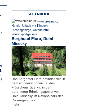
N
SEITENBLICK
g
|
www.brezina.cz
Hotels
,
Urlaub mit Kindern
,
Riesengebirge
,
Unterkünfte
,
nd
Wintersportgebiete
Berghotel Flora, Dolní
hr
Mísecky
i
1
i
Das Berghotel Flora befindet sich in
it
dem wunderschönen Tal des
Flüsschens Jizerka, in dem
berühmten Erholungsgebiet von
Dolní Mísecky im Nationalpark des
Riesengebirges.
mehr ›