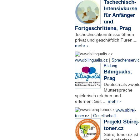
Tschechisch-
Intensivkurse
für Anfänger
und
Fortgeschrittene, Prag
Tschechischkenntnisse öffnen
privat und geschäftlich Türen....
mehr ›
|
www.bilingualis.cz
Sprachenservic
Bildung
Bilingualis,
Prag
Deutsch als zweit
Muttersprache
spielerisch erleben und
erlernen: Seit ...
mehr ›
www.sbirej-
|
toner.cz
Gesellschaft
Projekt Sbírej-
toner.cz
Sbírej-toner.cz ist