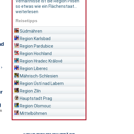
Verhältnisse ist die Region Pilsen
so etwas wie ein Flächenstaat...
weiterlesen
Reisetipps
Südmähren
Region Karlsbad
ad
Region Pardubice
Region Hochland
Region Hradec Králové
 ›
Region Liberec
Mährisch-Schlesien
Region Ústí nad Labem
Region Zlín
ür
Hauptstadt Prag
g
Region Olomouc
im
Mittelböhmen