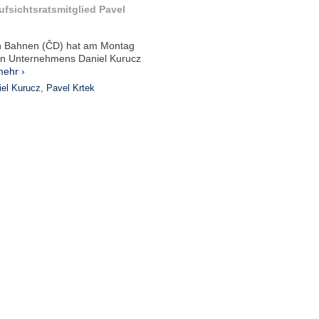
ufsichtsratsmitglied Pavel
en Bahnen (ČD) hat am Montag
hen Unternehmens Daniel Kurucz
ehr ›
iel Kurucz
,
Pavel Krtek