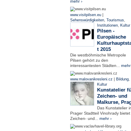
mehr ›
|
www.visitpilsen.eu
Sehenswürdigkeiten
,
Tourismus
,
Institutionen
,
Kultur
Pilsen -
Europäische
Kulturhauptst
t 2015
Die westböhmische Metropole
Pilsen gehört zu den
interessantesten Städten...
mehr
|
www.malovanikresleni.cz
Bildung
,
Kultur
Kunstatelier f
Zeichen- und
Malkurse, Pra
Das Kunstatelier 
Prager Stadtteil Vinohrady bietet
Zeichen- und...
mehr ›