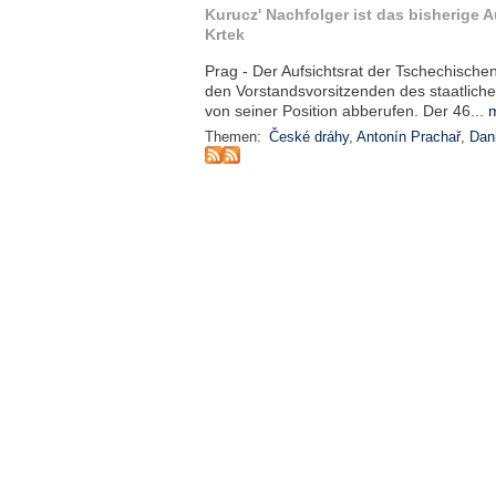
Kurucz' Nachfolger ist das bisherige A
Krtek
Prag - Der Aufsichtsrat der Tschechisch
den Vorstandsvorsitzenden des staatlic
von seiner Position abberufen. Der 46...
m
Themen:
České dráhy
,
Antonín Prachař
,
Dan