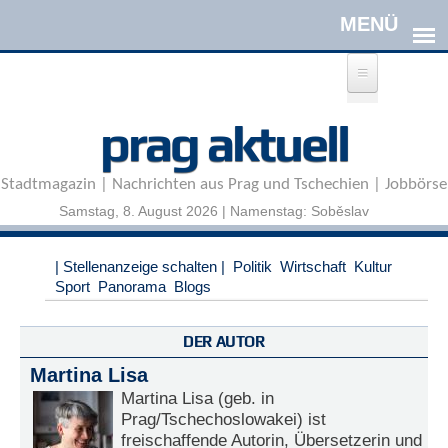
Direkt zum Inhalt
A
prag aktuell
n
m
e
Stadtmagazin | Nachrichten aus Prag und Tschechien | Jobbörse
l
d
Samstag, 8. August 2026 | Namenstag: Soběslav
e
n
|
| Stellenanzeige schalten |
Politik
Wirtschaft
Kultur
R
Sport
Panorama
Blogs
e
g
i
DER AUTOR
s
Martina Lisa
t
r
Martina Lisa (geb. in
i
Prag/Tschechoslowakei) ist
e
freischaffende Autorin, Übersetzerin und