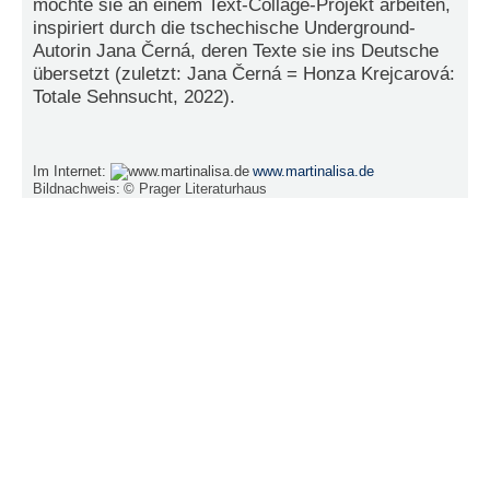
möchte sie an einem Text-Collage-Projekt arbeiten,
e
inspiriert durch die tschechische Underground-
n
Autorin Jana Černá, deren Texte sie ins Deutsche
u
übersetzt (zuletzt: Jana Černá = Honza Krejcarová:
t
Totale Sehnsucht, 2022).
z
e
r
n
Im Internet:
www.martinalisa.de
a
Bildnachweis:
© Prager Literaturhaus
m
e
*
P
a
s
s
w
o
r
t
*