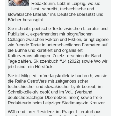
r
Redakteurin. Lebt in Leipzig, wo sie
e
liest, schreibt, tschechische und
n
slowakische Literatur ins Deutsche übersetzt und
Bücher herausgibt.
B
E
Sie schreibt poetische Texte zwischen Literatur und
N
Publizistik, experimentiert mit biografischen
U
Collagen zwischen Fakten und Fiktion, bringt eigene
T
wie fremde Texte in unterschiedlichen Formaten auf
Z
die Bühne und kuratiert und organisiert
E
Kulturveranstaltungen. Zuletzt erschien ihr Band
R
Tage zählen. Skizzenbuch #14 (2022) sowie Wo wir
A
jetzt sind, ein Hörstück.
N
M
Sie ist Mitglied im Verlagskollektiv hochroth, wo sie
E
die Reihe OstroVers mit zeitgenössischer
L
tschechischer und slowakischer Lyrik betreut, im
D
Schreibkollektiv ceoK und im VdÜ (Verband
U
deutschsprachiger Übersetzer:innen) sowie freie
N
Redakteurin beim Leipziger Stadtmagazin Kreuzer.
G
Während ihrer Residenz im Prager Literaturhaus
B