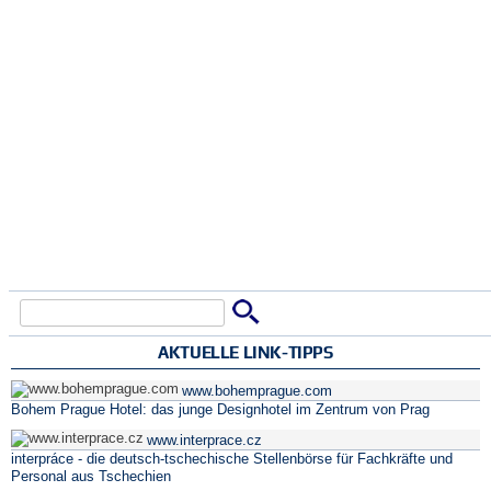
Suche
Suchformular
AKTUELLE LINK-TIPPS
www.bohemprague.com
Bohem Prague Hotel: das junge Designhotel im Zentrum von Prag
www.interprace.cz
interpráce - die deutsch-tschechische Stellenbörse für Fachkräfte und
Personal aus Tschechien