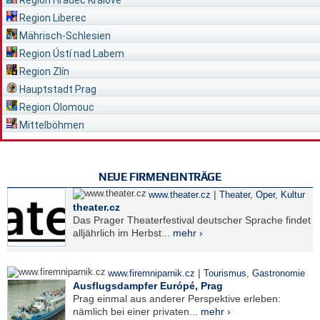
Region Liberec
Mährisch-Schlesien
Region Ústí nad Labem
Region Zlín
Hauptstadt Prag
Region Olomouc
Mittelböhmen
NEUE FIRMENEINTRÄGE
|
www.theater.cz
Theater, Oper
,
Kultur
theater.cz
Das Prager Theaterfestival deutscher Sprache findet
alljährlich im Herbst...
mehr ›
|
www.firemniparnik.cz
Tourismus
,
Gastronomie
Ausflugsdampfer Európé, Prag
Prag einmal aus anderer Perspektive erleben:
nämlich bei einer privaten...
mehr ›