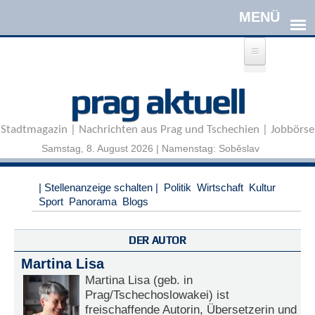
Direkt zum Inhalt
A
prag aktuell
n
m
e
Stadtmagazin | Nachrichten aus Prag und Tschechien | Jobbörse
l
d
Samstag, 8. August 2026 | Namenstag: Soběslav
e
n
|
| Stellenanzeige schalten |
Politik
Wirtschaft
Kultur
R
Sport
Panorama
Blogs
e
g
i
DER AUTOR
s
Martina Lisa
t
r
Martina Lisa (geb. in
i
Prag/Tschechoslowakei) ist
e
freischaffende Autorin, Übersetzerin und