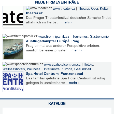
NEUE FIRMENEINTRÄGE
|
www.theater.cz
Theater, Oper
,
Kultur
theater.cz
Das Prager Theaterfestival deutscher Sprache findet
alljährlich im Herbst...
mehr ›
|
www.firemniparnik.cz
Tourismus
,
Gastronomie
Ausflugsdampfer Európé, Prag
Prag einmal aus anderer Perspektive erleben:
nämlich bei einer privaten...
mehr ›
|
www.spahotelcentrum.cz
Hotels
,
Wellnesshotels
,
Wellness
,
Unterkünfte
,
Kurorte
,
Gesundheit
Spa Hotel Centrum, Franzensbad
Das familiär geführte Spa Hotel Centrum ist ruhig
gelegen in unmittelbarer...
mehr ›
KATALOG