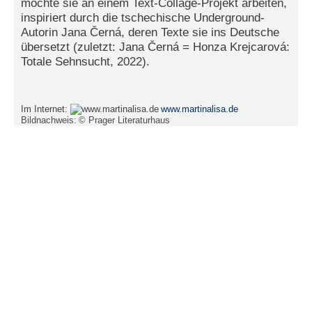
möchte sie an einem Text-Collage-Projekt arbeiten,
e
inspiriert durch die tschechische Underground-
n
Autorin Jana Černá, deren Texte sie ins Deutsche
u
übersetzt (zuletzt: Jana Černá = Honza Krejcarová:
t
Totale Sehnsucht, 2022).
z
e
r
n
Im Internet:
www.martinalisa.de
a
Bildnachweis:
© Prager Literaturhaus
m
e
*
P
a
s
s
w
o
r
t
*