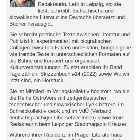
r
Redakteurin. Lebt in Leipzig, wo sie
e
liest, schreibt, tschechische und
n
slowakische Literatur ins Deutsche übersetzt und
Bücher herausgibt.
B
E
Sie schreibt poetische Texte zwischen Literatur und
N
Publizistik, experimentiert mit biografischen
U
Collagen zwischen Fakten und Fiktion, bringt eigene
T
wie fremde Texte in unterschiedlichen Formaten auf
Z
die Bühne und kuratiert und organisiert
E
Kulturveranstaltungen. Zuletzt erschien ihr Band
R
Tage zählen. Skizzenbuch #14 (2022) sowie Wo wir
A
jetzt sind, ein Hörstück.
N
M
Sie ist Mitglied im Verlagskollektiv hochroth, wo sie
E
die Reihe OstroVers mit zeitgenössischer
L
tschechischer und slowakischer Lyrik betreut, im
D
Schreibkollektiv ceoK und im VdÜ (Verband
U
deutschsprachiger Übersetzer:innen) sowie freie
N
Redakteurin beim Leipziger Stadtmagazin Kreuzer.
G
Während ihrer Residenz im Prager Literaturhaus
B