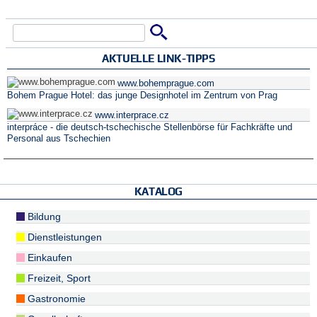
Suche
Suchformular
AKTUELLE LINK-TIPPS
www.bohemprague.com
Bohem Prague Hotel: das junge Designhotel im Zentrum von Prag
www.interprace.cz
interpráce - die deutsch-tschechische Stellenbörse für Fachkräfte und
Personal aus Tschechien
KATALOG
Bildung
Dienstleistungen
Einkaufen
Freizeit, Sport
Gastronomie