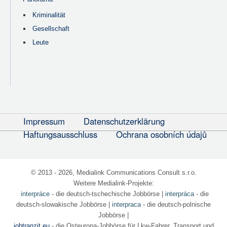
Kriminalität
Gesellschaft
Leute
Impressum
Datenschutzerklärung
Haftungsausschluss
Ochrana osobních údajů
© 2013 - 2026, Medialink Communications Consult s.r.o.
Weitere Medialink-Projekte:
interpráce
- die deutsch-tschechische Jobbörse
|
interpráca
- die
deutsch-slowakische Jobbörse |
interpraca
- die deutsch-polnische
Jobbörse |
jobtranzit.eu
- die Osteuropa-Jobbörse für Lkw-Fahrer, Transport und