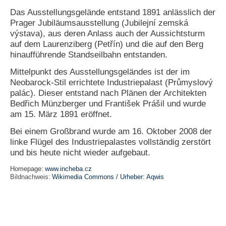
Das Ausstellungsgelände entstand 1891 anlässlich der
N
Prager Jubiläumsausstellung (Jubilejní zemská
e
výstava), aus deren Anlass auch der Aussichtsturm
u
auf dem Laurenziberg (Petřín) und die auf den Berg
e
s
hinaufführende Standseilbahn entstanden.
P
a
Mittelpunkt des Ausstellungsgeländes ist der im
s
Neobarock-Stil errichtete Industriepalast (Průmyslový
s
palác). Dieser entstand nach Plänen der Architekten
w
Bedřich Münzberger und František Prášil und wurde
o
am 15. März 1891 eröffnet.
r
t
Bei einem Großbrand wurde am 16. Oktober 2008 der
a
linke Flügel des Industriepalastes vollständig zerstört
n
und bis heute nicht wieder aufgebaut.
f
o
Homepage:
www.incheba.cz
r
Bildnachweis:
Wikimedia Commons / Urheber: Aqwis
d
e
r
n