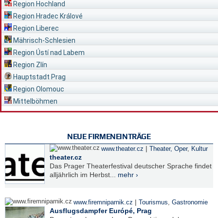
Region Hochland
Region Hradec Králové
Region Liberec
Mährisch-Schlesien
Region Ústí nad Labem
Region Zlín
Hauptstadt Prag
Region Olomouc
Mittelböhmen
NEUE FIRMENEINTRÄGE
|
www.theater.cz
Theater, Oper
,
Kultur
theater.cz
Das Prager Theaterfestival deutscher Sprache findet
alljährlich im Herbst...
mehr ›
|
www.firemniparnik.cz
Tourismus
,
Gastronomie
Ausflugsdampfer Európé, Prag