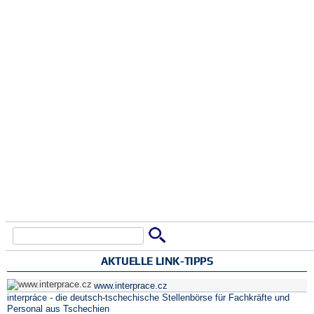
Suche
Suchformular
AKTUELLE LINK-TIPPS
www.interprace.cz
interpráce - die deutsch-tschechische Stellenbörse für Fachkräfte und
Personal aus Tschechien