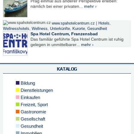
Prag einmal aus anderer Perspektive erleben:
nämlich bei einer privaten...
mehr ›
|
www.spahotelcentrum.cz
Hotels
,
Wellnesshotels
,
Wellness
,
Unterkünfte
,
Kurorte
,
Gesundheit
Spa Hotel Centrum, Franzensbad
Das familiär geführte Spa Hotel Centrum ist ruhig
gelegen in unmittelbarer...
mehr ›
KATALOG
Bildung
Dienstleistungen
Einkaufen
Freizeit, Sport
Gastronomie
Gesellschaft
Gesundheit
Immobilien