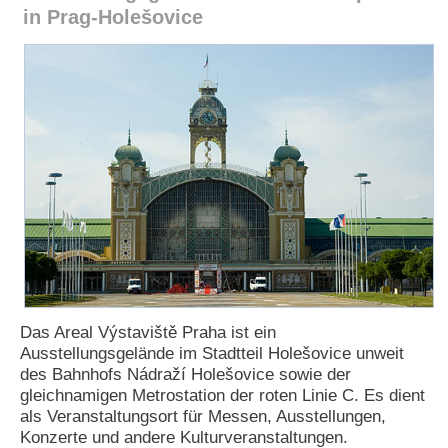
in Prag-Holešovice
e
n
u
t
z
e
r
n
a
m
e
*
P
a
s
s
Das Areal Výstaviště Praha ist ein
w
Ausstellungsgelände im Stadtteil Holešovice unweit
o
des Bahnhofs Nádraží Holešovice sowie der
r
gleichnamigen Metrostation der roten Linie C. Es dient
t
als Veranstaltungsort für Messen, Ausstellungen,
*
Konzerte und andere Kulturveranstaltungen.