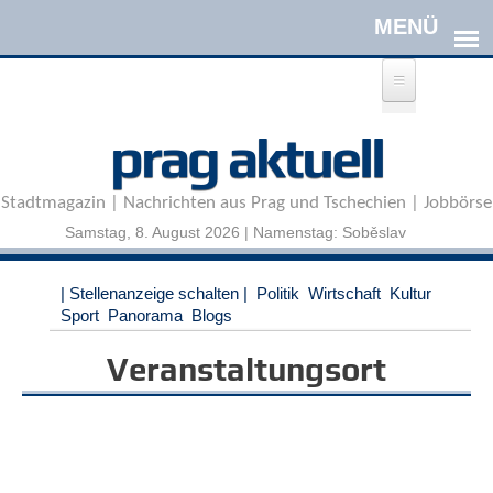
Direkt zum Inhalt
A
prag aktuell
n
m
e
Stadtmagazin | Nachrichten aus Prag und Tschechien | Jobbörse
l
d
Samstag, 8. August 2026 | Namenstag: Soběslav
e
n
|
| Stellenanzeige schalten |
Politik
Wirtschaft
Kultur
R
Sport
Panorama
Blogs
e
g
Veranstaltungsort
i
s
t
r
i
e