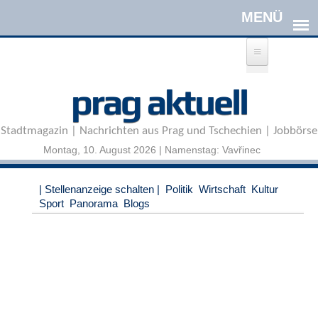
Direkt zum Inhalt
A
prag aktuell
n
m
e
Stadtmagazin | Nachrichten aus Prag und Tschechien | Jobbörse
l
d
Montag, 10. August 2026 | Namenstag: Vavřinec
e
n
|
| Stellenanzeige schalten |
Politik
Wirtschaft
Kultur
R
Sport
Panorama
Blogs
e
g
i
s
t
r
i
e