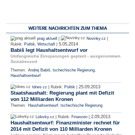
WEITERE NACHRICHTEN ZUM THEMA
|
|
prag aktuell
Novinky.cz
5.05.2014
|
Rubrik:
Politik
,
Wirtschaft
Babiš legt Haushaltsentwurf vor
Umfangreiche Einsparungen geplant - ausgenommen
Sozialressort
Themen:
Andrej Babiš
,
tschechische Regierung
,
Haushaltsentwurf
25.09.2013
|
|
Idnes.cz
Rubrik:
Politik
Staatshaushalt: Regierung plant mit Defizit
von 112 Milliarden Kronen
Themen:
Haushaltsentwurf
,
tschechische Regierung
2.09.2013
|
|
Lidovky.cz
Rubrik:
Finanzen
Haushaltsentwurf: Finanzminister rechnet für
2014 mit Defizit von 110 Milliarden Kronen
Lidove noviny: Kürzungen betreffen Ressorts Verkehr