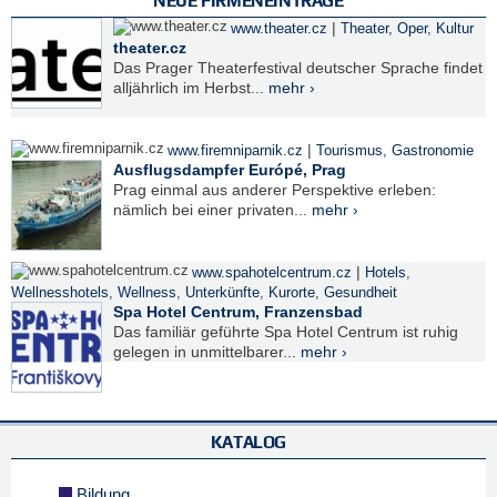
NEUE FIRMENEINTRÄGE
|
www.theater.cz
Theater, Oper
,
Kultur
theater.cz
Das Prager Theaterfestival deutscher Sprache findet
alljährlich im Herbst...
mehr ›
|
www.firemniparnik.cz
Tourismus
,
Gastronomie
Ausflugsdampfer Európé, Prag
Prag einmal aus anderer Perspektive erleben:
nämlich bei einer privaten...
mehr ›
|
www.spahotelcentrum.cz
Hotels
,
Wellnesshotels
,
Wellness
,
Unterkünfte
,
Kurorte
,
Gesundheit
Spa Hotel Centrum, Franzensbad
Das familiär geführte Spa Hotel Centrum ist ruhig
gelegen in unmittelbarer...
mehr ›
KATALOG
Bildung