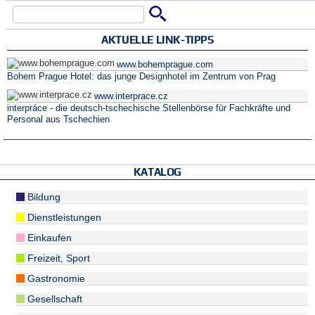
Suche
Suchformular
AKTUELLE LINK-TIPPS
www.bohemprague.com
Bohem Prague Hotel: das junge Designhotel im Zentrum von Prag
www.interprace.cz
interpráce - die deutsch-tschechische Stellenbörse für Fachkräfte und
Personal aus Tschechien
KATALOG
Bildung
Dienstleistungen
Einkaufen
Freizeit, Sport
Gastronomie
Gesellschaft