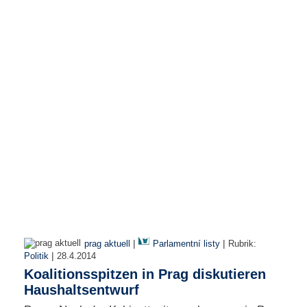
r
e
n
B
E
N
U
T
Z
E
R
A
N
M
E
L
D
|
|
prag aktuell
Parlamentní listy
Rubrik:
U
|
Politik
28.4.2014
N
Koalitionsspitzen in Prag diskutieren
G
Haushaltsentwurf
B