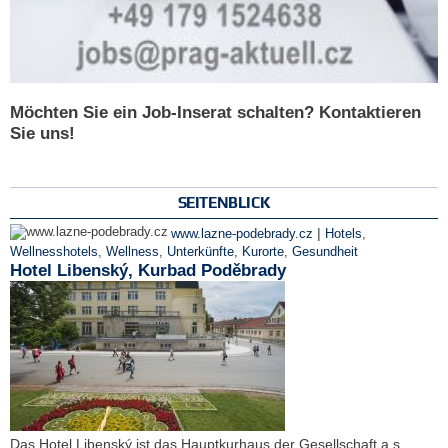
Möchten Sie ein Job-Inserat schalten? Kontaktieren
Sie uns!
SEITENBLICK
|
www.lazne-podebrady.cz
Hotels
,
Wellnesshotels
,
Wellness
,
Unterkünfte
,
Kurorte
,
Gesundheit
Hotel Libenský, Kurbad Poděbrady
Das Hotel Libenský ist das Hauptkurhaus der Gesellschaft a.s.