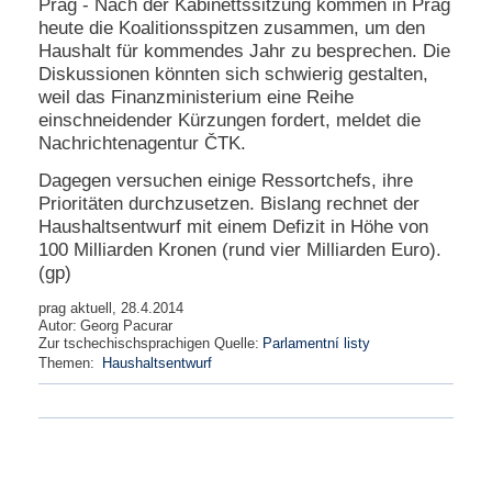
Prag - Nach der Kabinettssitzung kommen in Prag
e
heute die Koalitionsspitzen zusammen, um den
n
Haushalt für kommendes Jahr zu besprechen. Die
u
Diskussionen könnten sich schwierig gestalten,
t
weil das Finanzministerium eine Reihe
z
e
einschneidender Kürzungen fordert, meldet die
r
Nachrichtenagentur ČTK.
n
a
Dagegen versuchen einige Ressortchefs, ihre
m
Prioritäten durchzusetzen. Bislang rechnet der
e
Haushaltsentwurf mit einem Defizit in Höhe von
*
100 Milliarden Kronen (rund vier Milliarden Euro).
(gp)
P
prag aktuell, 28.4.2014
a
Autor:
Georg Pacurar
s
Zur tschechischsprachigen Quelle:
Parlamentní listy
s
Themen:
Haushaltsentwurf
w
o
r
t
*