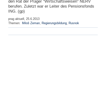
den Rat der Prager "Wirtschaftsweisen" NERV
berufen. Zuletzt war er Leiter des Pensionsfonds
N
ING. (gp)
e
u
prag aktuell, 25.6.2013
e
Themen:
Miloš Zeman
,
Regierungsbildung
,
Rusnok
s
P
a
s
s
w
o
r
t
a
n
f
o
r
d
e
r
n