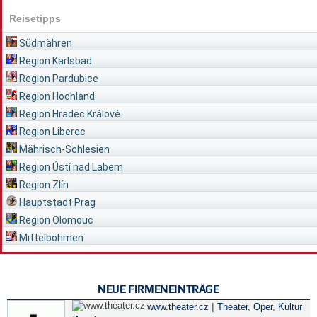
Reisetipps
Südmähren
Region Karlsbad
Region Pardubice
Region Hochland
Region Hradec Králové
Region Liberec
Mährisch-Schlesien
Region Ústí nad Labem
Region Zlín
Hauptstadt Prag
Region Olomouc
Mittelböhmen
NEUE FIRMENEINTRÄGE
|
www.theater.cz
Theater, Oper
,
Kultur