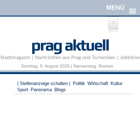
Direkt zum Inhalt
A
prag aktuell
n
m
e
Stadtmagazin | Nachrichten aus Prag und Tschechien | Jobbörse
l
d
Sonntag, 9. August 2026 | Namenstag: Roman
e
n
|
| Stellenanzeige schalten |
Politik
Wirtschaft
Kultur
R
Sport
Panorama
Blogs
e
g
i
s
t
r
i
e