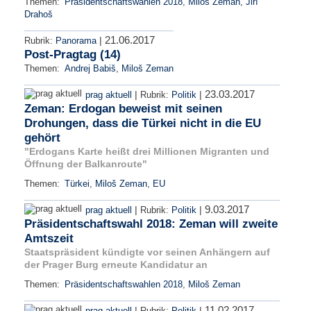
Themen:
Präsidentschaftswahlen 2018
,
Miloš Zeman
,
Jiří
Drahoš
21.06.2017
|
Rubrik:
Panorama
Post-Pragtag (14)
Themen:
Andrej Babiš
,
Miloš Zeman
23.03.2017
|
|
prag aktuell
Rubrik:
Politik
Zeman: Erdogan beweist mit seinen
Drohungen, dass die Türkei nicht in die EU
gehört
"Erdogans Karte heißt drei Millionen Migranten und
Öffnung der Balkanroute"
Themen:
Türkei
,
Miloš Zeman
,
EU
9.03.2017
|
|
prag aktuell
Rubrik:
Politik
Präsidentschaftswahl 2018: Zeman will zweite
Amtszeit
Staatspräsident kündigte vor seinen Anhängern auf
der Prager Burg erneute Kandidatur an
Themen:
Präsidentschaftswahlen 2018
,
Miloš Zeman
11.02.2017
|
|
prag aktuell
Rubrik:
Politik