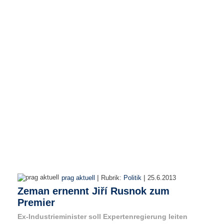
r
e
n
B
E
N
U
T
Z
E
R
A
N
M
E
L
D
|
|
prag aktuell
Rubrik:
Politik
25.6.2013
U
Zeman ernennt Jiří Rusnok zum
N
Premier
G
Ex-Industrieminister soll Expertenregierung leiten
B