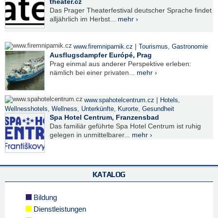
theater.cz
Das Prager Theaterfestival deutscher Sprache findet
alljährlich im Herbst...
mehr ›
|
www.firemniparnik.cz
Tourismus
,
Gastronomie
Ausflugsdampfer Európé, Prag
Prag einmal aus anderer Perspektive erleben:
nämlich bei einer privaten...
mehr ›
|
www.spahotelcentrum.cz
Hotels
,
Wellnesshotels
,
Wellness
,
Unterkünfte
,
Kurorte
,
Gesundheit
Spa Hotel Centrum, Franzensbad
Das familiär geführte Spa Hotel Centrum ist ruhig
gelegen in unmittelbarer...
mehr ›
KATALOG
Bildung
Dienstleistungen