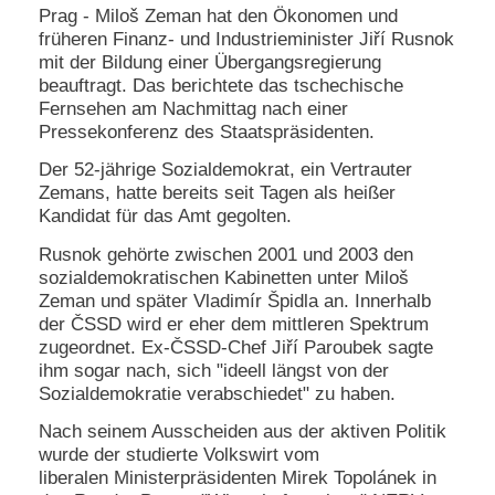
Prag - Miloš Zeman hat den Ökonomen und
e
früheren Finanz- und Industrieminister Jiří Rusnok
n
u
mit der Bildung einer Übergangsregierung
t
beauftragt. Das berichtete das tschechische
z
Fernsehen am Nachmittag nach einer
e
Pressekonferenz des Staatspräsidenten.
r
n
Der 52-jährige Sozialdemokrat, ein Vertrauter
a
Zemans, hatte bereits seit Tagen als heißer
m
Kandidat für das Amt gegolten.
e
*
Rusnok gehörte zwischen 2001 und 2003 den
sozialdemokratischen Kabinetten unter Miloš
Zeman und später Vladimír Špidla an. Innerhalb
P
der ČSSD wird er eher dem mittleren Spektrum
a
s
zugeordnet. Ex-ČSSD-Chef Jiří Paroubek sagte
s
ihm sogar nach, sich "ideell längst von der
w
Sozialdemokratie verabschiedet" zu haben.
o
r
Nach seinem Ausscheiden aus der aktiven Politik
t
wurde der studierte Volkswirt vom
*
liberalen Ministerpräsidenten Mirek Topolánek in