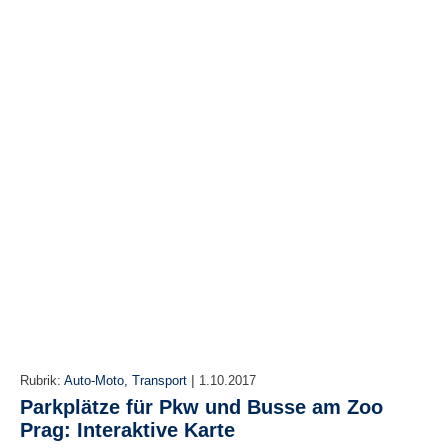
r
e
n
B
E
N
U
T
Z
E
R
A
N
M
E
L
D
U
|
Rubrik:
Auto-Moto, Transport
1.10.2017
N
Parkplätze für Pkw und Busse am Zoo
G
Prag: Interaktive Karte
B