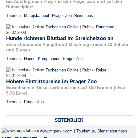
Ein Ausflug nach Prag 7 in den Prager Zoo und auf den
Rummelplatz
Themen:
Matějská pouť
,
Prager Zoo
,
Reisetipps
|
|
Tschechien Online
Rubrik:
Panorama
26.02.2008
Hunde richteten Blutbad im Streichelzoo an
Zwei streunende Kampfhund-Mischlinge reißen 13 Schafe
und Ziegen
Themen:
Hunde
,
Kampfhunde
,
Prager Zoo
|
|
Tschechien Online
Rubrik:
Reise
22.01.2008
Höhere Eintrittspreise im Prager Zoo
Erwachsenen-Ticket verteuert sich auf 150 Kronen (etwa
5,70 Euro)
Themen:
Prager Zoo
SEITENBLICK
|
www.mrparkit.com
Tourismus
,
Dienstleistungen