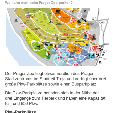
Wo kann man beim Prager Zoo parken?
e
n
u
t
z
e
r
n
a
m
e
*
P
Der Prager Zoo liegt etwas nördlich des Prager
a
Stadtzentrums im Stadtteil Troja und verfügt über drei
s
s
große Pkw-Parkplätze sowie einen Busparkplatz.
w
o
Die Pkw-Parkplätze befinden sich in der Nähe der
r
drei Eingänge zum Tierpark und haben eine Kapazität
t
für rund 850 Pkw.
*
Pkw-Parkplätze