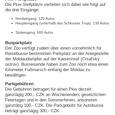
Die Pkw-Stellplätze verteilen sich dabei wie folgt auf
N
die drei Eingänge:
e
u
Nordeingang: 120 Autos
e
Haupteingang (unterhalb des Schlosses Troja): 130 Autos
s
P
Südeingang: 600 Autos
a
s
Busparkplatz
s
Der Zoo verfügt zudem über einen vornehmlich für
w
Reisebusse bestimmten Parkplatz an der Anlegestelle
o
der Moldaudampfer auf der Kaiserinsel (Císařský
r
ostrov). Busreisende haben zum Zoo noch etwa einen
t
a
Kilometer Fußmarsch entlang der Moldau zu
n
bewältigen.
f
o
Parkgebühren
r
Die Gebühren betragen für einen Pkw derzeit
d
ganztägig 200,- CZK an Wochenenden, gesetzlichen
e
Feiertagen und in den Sommerferien, ansonsten
r
ganztätig 100,- CZK. Die Parkgebühr für Autobusse
n
beträgt ganztägig 300,- CZK.