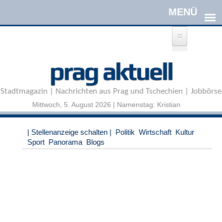
Direkt zum Inhalt
A
prag aktuell
n
m
e
Stadtmagazin | Nachrichten aus Prag und Tschechien | Jobbörse
l
d
Mittwoch, 5. August 2026 | Namenstag: Kristian
e
n
|
| Stellenanzeige schalten |
Politik
Wirtschaft
Kultur
R
Sport
Panorama
Blogs
e
g
i
s
t
r
i
e