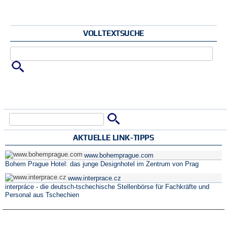
VOLLTEXTSUCHE
Zu suchende Schlüsselwörter
Suche
Suchformular
AKTUELLE LINK-TIPPS
www.bohemprague.com
Bohem Prague Hotel: das junge Designhotel im Zentrum von Prag
www.interprace.cz
interpráce - die deutsch-tschechische Stellenbörse für Fachkräfte und
Personal aus Tschechien