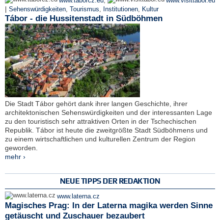
www.taborcz.eu
,
www.visittabor.eu
|
Sehenswürdigkeiten
,
Tourismus
,
Institutionen
,
Kultur
Tábor - die Hussitenstadt in Südböhmen
Die Stadt Tábor gehört dank ihrer langen Geschichte, ihrer
architektonischen Sehenswürdigkeiten und der interessanten Lage
zu den touristisch sehr attraktiven Orten in der Tschechischen
Republik. Tábor ist heute die zweitgrößte Stadt Südböhmens und
zu einem wirtschaftlichen und kulturellen Zentrum der Region
geworden.
mehr ›
NEUE TIPPS DER REDAKTION
www.laterna.cz
Magisches Prag: In der Laterna magika werden Sinne
getäuscht und Zuschauer bezaubert