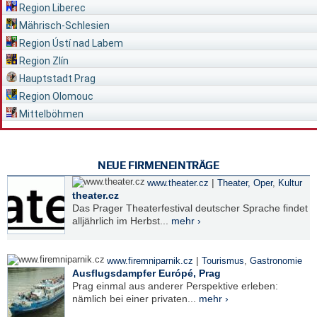
Region Liberec
Mährisch-Schlesien
Region Ústí nad Labem
Region Zlín
Hauptstadt Prag
Region Olomouc
Mittelböhmen
NEUE FIRMENEINTRÄGE
|
www.theater.cz
Theater, Oper
,
Kultur
theater.cz
Das Prager Theaterfestival deutscher Sprache findet
alljährlich im Herbst...
mehr ›
|
www.firemniparnik.cz
Tourismus
,
Gastronomie
Ausflugsdampfer Európé, Prag
Prag einmal aus anderer Perspektive erleben:
nämlich bei einer privaten...
mehr ›