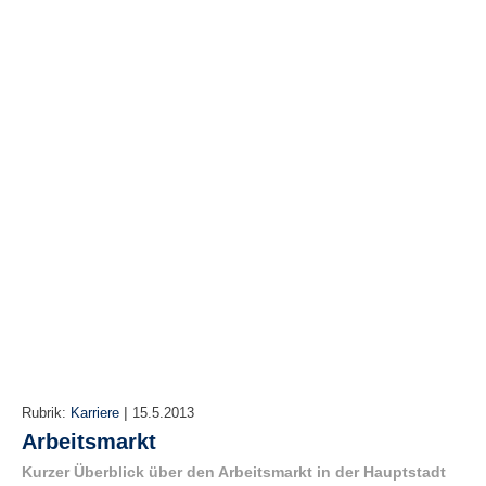
r
e
n
B
E
N
U
T
Z
E
R
A
N
M
E
L
D
U
|
Rubrik:
Karriere
15.5.2013
N
Arbeitsmarkt
G
Kurzer Überblick über den Arbeitsmarkt in der Hauptstadt
B