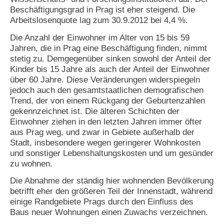
Beschäftigungsgrad in Prag ist eher steigend. Die
N
Arbeitslosenquote lag zum 30.9.2012 bei 4,4 %.
e
u
Die Anzahl der Einwohner im Alter von 15 bis 59
e
Jahren, die in Prag eine Beschäftigung finden, nimmt
s
stetig zu. Demgegenüber sinken sowohl der Anteil der
P
Kinder bis 15 Jahre als auch der Anteil der Einwohner
a
über 60 Jahre. Diese Veränderungen widerspiegeln
s
s
jedoch auch den gesamtstaatlichen demografischen
w
Trend, der von einem Rückgang der Geburtenzahlen
o
gekennzeichnet ist. Die älteren Schichten der
r
Einwohner ziehen in den letzten Jahren immer öfter
t
aus Prag weg, und zwar in Gebiete außerhalb der
a
Stadt, insbesondere wegen geringerer Wohnkosten
n
f
und sonstiger Lebenshaltungskosten und um gesünder
o
zu wohnen.
r
d
Die Abnahme der ständig hier wohnenden Bevölkerung
e
betrifft eher den größeren Teil der Innenstadt, während
r
einige Randgebiete Prags durch den Einfluss des
n
Baus neuer Wohnungen einen Zuwachs verzeichnen.