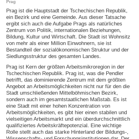
Prag
e
Prag ist die Hauptstadt der Tschechischen Republik,
n
u
ein Bezirk und eine Gemeinde. Aus dieser Tatsache
t
ergibt sich auch die Aufgabe Prags als natürliches
z
Zentrum von Politik, internationalen Beziehungen,
e
Bildung, Kultur und Wirtschaft. Die Stadt ist Wohnsitz
r
von mehr als einer Million Einwohnern, sie ist
n
Bestandteil der sozialökonomischen Struktur und der
a
m
Siedlungsstruktur des gesamten Landes.
e
Prag ist Kern der größten Arbeitsmikroregion in der
*
Tschechischen Republik. Prag ist, was die Pendler
betrifft, das dominierende Zentrum mit dem größten
P
Angebot an Arbeitsmöglichkeiten nicht nur für den die
a
Stadt umschließenden Mittelböhmischen Bezirk,
s
sondern auch im gesamtstaatlichen Maßstab. Es ist
s
eine Stadt mit einer hohen Konzentration von
w
Arbeitsmöglichkeiten, es gibt hier einen stabilen und
o
vielseitigen Arbeitsmarkt und ein überdurchschnittlich
r
t
qualifiziertes Arbeitskräftepotenzial. Eine wichtige
*
Rolle stellt auch das starke Hinterland der Bildungs-,
Wissenschafts- und Forschungsinstitutionen dar. Der