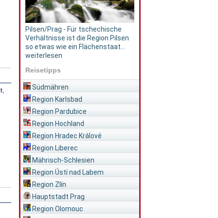
Pilsen/Prag - Für tschechische
Verhältnisse ist die Region Pilsen
so etwas wie ein Flächenstaat...
weiterlesen
Reisetipps
Südmähren
t,
Region Karlsbad
Region Pardubice
Region Hochland
Region Hradec Králové
Region Liberec
Mährisch-Schlesien
Region Ústí nad Labem
Region Zlín
Hauptstadt Prag
Region Olomouc