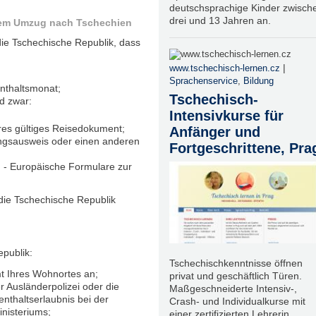
deutschsprachige Kinder zwisch
drei und 13 Jahren an.
 dem Umzug nach Tschechien
die Tschechische Republik, dass
|
www.tschechisch-lernen.cz
Sprachenservice
,
Bildung
nthaltsmonat;
Tschechisch-
d zwar:
Intensivkurse für
res gültiges Reisedokument;
Anfänger und
ungsausweis oder einen anderen
Fortgeschrittene, Pra
 - Europäische Formulare zur
die Tschechische Republik
publik:
Tschechischkenntnisse öffnen
 Ihres Wohnortes an;
privat und geschäftlich Türen.
r Ausländerpolizei oder die
Maßgeschneiderte Intensiv-,
nthaltserlaubnis bei der
Crash- und Individualkurse mit
inisteriums;
einer zertifizierten Lehrerin.