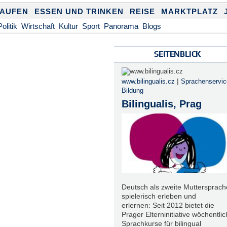
KAUFEN
ESSEN UND TRINKEN
REISE
MARKTPLATZ
Politik
Wirtschaft
Kultur
Sport
Panorama
Blogs
SEITENBLICK
|
www.bilingualis.cz
Sprachenservic
Bildung
Bilingualis, Prag
Deutsch als zweite Muttersprach
spielerisch erleben und
erlernen: Seit 2012 bietet die
Prager Elterninitiative wöchentli
Sprachkurse für bilingual