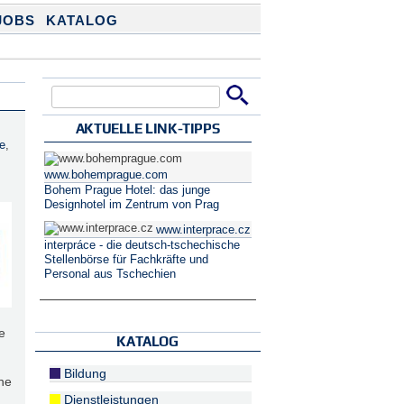
JOBS
KATALOG
Suche
Suchformular
AKTUELLE LINK-TIPPS
e
,
www.bohemprague.com
Bohem Prague Hotel: das junge
Designhotel im Zentrum von Prag
www.interprace.cz
interpráce - die deutsch-tschechische
Stellenbörse für Fachkräfte und
Personal aus Tschechien
e
KATALOG
Bildung
che
Dienstleistungen