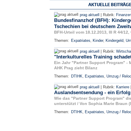
AKTUELLE BEITRÄG
|
prag aktuell
Rubrik:
Finanze
Bundesfinanzhof (BFH): Kinderg
Tschechien bei deutschem Zweit
BFH-Urteil vom 18.12.2013, III R 44/12,
Themen:
Expatriates
,
Kinder
,
Kindergeld
,
Um
|
prag aktuell
Rubrik:
Wirtscha
"Interkulturelles Training schad
Ein Jahr "Partner Support Program" -
AHK Prag zieht Bilanz
Themen:
DTIHK
,
Expatriates
,
Umzug / Reloc
|
prag aktuell
Rubrik:
Karriere
Auslandsentsendung - ein Erfolg 
Wie das "Partner Support Program" die
unterstützt / Von Sophia Marie Braun 
Themen:
DTIHK
,
Expatriates
,
Umzug / Reloc