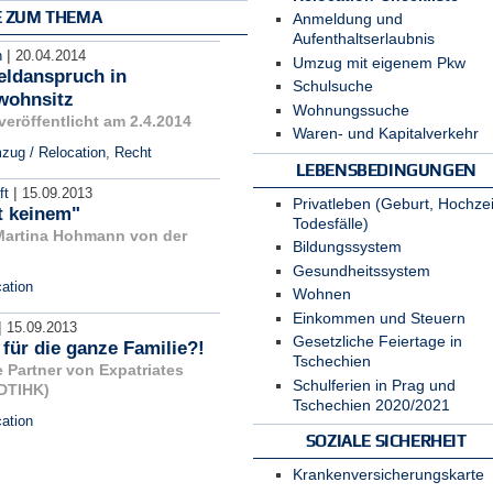
E ZUM THEMA
Anmeldung und
Aufenthaltserlaubnis
|
n
20.04.2014
Umzug mit eigenem Pkw
eldanspruch in
Schulsuche
wohnsitz
Wohnungssuche
 veröffentlicht am 2.4.2014
Waren- und Kapitalverkehr
zug / Relocation
,
Recht
LEBENSBEDINGUNGEN
|
ft
15.09.2013
Privatleben (Geburt, Hochzei
et keinem"
Todesfälle)
 Martina Hohmann von der
Bildungssystem
Gesundheitssystem
ation
Wohnen
Einkommen und Steuern
|
15.09.2013
Gesetzliche Feiertage in
für die ganze Familie?!
Tschechien
 Partner von Expatriates
Schulferien in Prag und
(DTIHK)
Tschechien 2020/2021
ation
SOZIALE SICHERHEIT
Krankenversicherungskarte