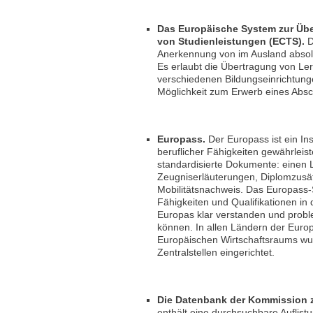
Das Europäische System zur Üb
von Studienleistungen (ECTS).
D
Anerkennung von im Ausland absolvi
Es erlaubt die Übertragung von Le
verschiedenen Bildungseinrichtungen
Möglichkeit zum Erwerb eines Absc
Europass.
Der Europass ist ein In
beruflicher Fähigkeiten gewährleiste
standardisierte Dokumente: einen 
Zeugniserläuterungen, Diplomzusä
Mobilitätsnachweis. Das Europass-
Fähigkeiten und Qualifikationen in 
Europas klar verstanden und prob
können. In allen Ländern der Euro
Europäischen Wirtschaftsraums wu
Zentralstellen eingerichtet.
Die Datenbank der Kommission z
enthält eine durchsuchbare Auflistu