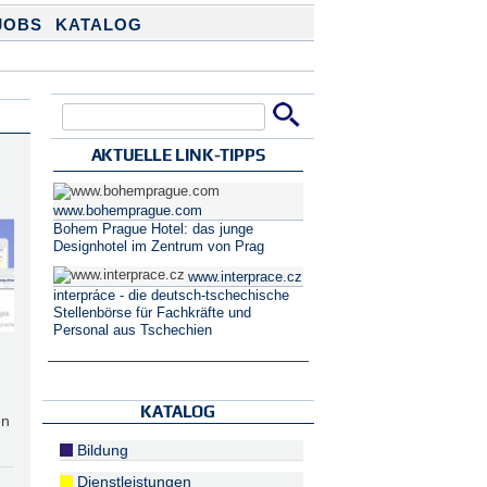
JOBS
KATALOG
Suche
Suchformular
AKTUELLE LINK-TIPPS
www.bohemprague.com
Bohem Prague Hotel: das junge
Designhotel im Zentrum von Prag
www.interprace.cz
interpráce - die deutsch-tschechische
Stellenbörse für Fachkräfte und
Personal aus Tschechien
KATALOG
en
Bildung
Dienstleistungen