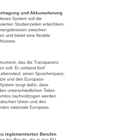
ertragung und Akkumulierung
ieses System soll die
erten Studienzeiten erleichtern.
rnergebnissen zwischen
 und bietet eine flexible
hlusses.
strument, das die Transparenz
n soll. Er umfasst fünf
Lebenslauf, einen Sprachenpass,
tze und den Europass-
System sorgt dafür, dass
den unterschiedlichen Teilen
lemlos nachvollzogen werden
päischen Union und des
rden nationale Europass-
u reglementierten Berufen
ng der Berufe, die in den EU-