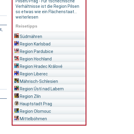
Pilsen/Prag - Für tschechische
Verhältnisse ist die Region Pilsen
so etwas wie ein Flächenstaat...
weiterlesen
Reisetipps
t,
Südmähren
Region Karlsbad
Region Pardubice
Region Hochland
Region Hradec Králové
Region Liberec
Mährisch-Schlesien
Region Ústí nad Labem
Region Zlín
Hauptstadt Prag
Region Olomouc
Mittelböhmen