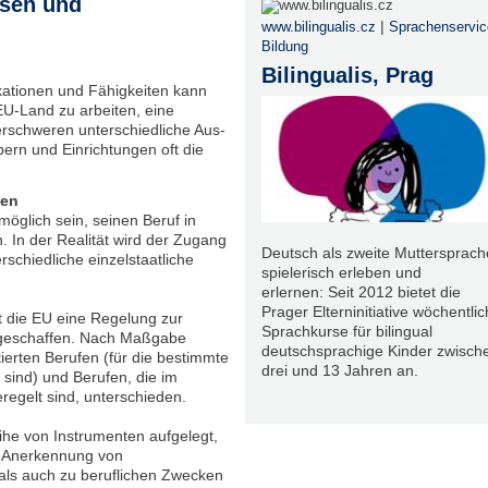
sen und
|
www.bilingualis.cz
Sprachenservic
Bildung
Bilingualis, Prag
kationen und Fähigkeiten kann
EU-Land zu arbeiten, eine
erschweren unterschiedliche Aus-
ern und Einrichtungen oft die
nen
öglich sein, seinen Beruf in
. In der Realität wird der Zugang
Deutsch als zweite Muttersprach
schiedliche einzelstaatliche
spielerisch erleben und
erlernen: Seit 2012 bietet die
Prager Elterninitiative wöchentli
 die EU eine Regelung zur
Sprachkurse für bilingual
n geschaffen. Nach Maßgabe
deutschsprachige Kinder zwisch
erten Berufen (für die bestimmte
drei und 13 Jahren an.
 sind) und Berufen, die im
regelt sind, unterschieden.
he von Instrumenten aufgelegt,
d Anerkennung von
als auch zu beruflichen Zwecken