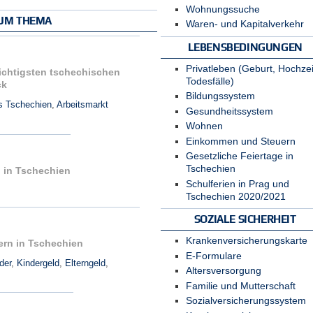
Wohnungssuche
ZUM THEMA
Waren- und Kapitalverkehr
LEBENSBEDINGUNGEN
Privatleben (Geburt, Hochzei
wichtigsten tschechischen
Todesfälle)
ck
Bildungssystem
us Tschechien
,
Arbeitsmarkt
Gesundheitssystem
Wohnen
Einkommen und Steuern
Gesetzliche Feiertage in
Tschechien
n in Tschechien
Schulferien in Prag und
Tschechien 2020/2021
SOZIALE SICHERHEIT
Krankenversicherungskarte
dern in Tschechien
E-Formulare
der
,
Kindergeld
,
Elterngeld
,
Altersversorgung
Familie und Mutterschaft
Sozialversicherungssystem