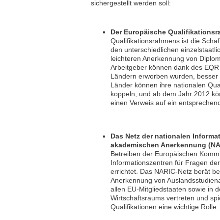
sichergestellt werden soll:
Der Europäische Qualifikations
Qualifikationsrahmens ist die Sch
den unterschiedlichen einzelstaatl
leichteren Anerkennung von Diplo
Arbeitgeber können dank des EQR Q
Ländern erworben wurden, besser b
Länder können ihre nationalen Qua
koppeln, und ab dem Jahr 2012 kön
einen Verweis auf ein entspreche
Das Netz der nationalen Informa
akademischen Anerkennung (NA
Betreiben der Europäischen Kommis
Informationszentren für Fragen d
errichtet. Das NARIC-Netz berät b
Anerkennung von Auslandsstudienau
allen EU-Mitgliedstaaten sowie in
Wirtschaftsraums vertreten und sp
Qualifikationen eine wichtige Rolle.