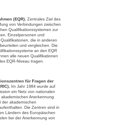
rahmen (EQR).
Zentrales Ziel des
affung von Verbindungen zwischen
ichen Qualifikationssystemen zur
men. Einzelpersonen und
ualifikationen, die in anderen
eurteilen und vergleichen. Die
lifikationssysteme an den EQR
nen alle neuen Qualifikationen
ndes EQR-Niveau tragen.
tionszentren für Fragen der
RIC).
Im Jahr 1984 wurde auf
sion ein Netz von nationalen
er akademischen Anerkennung
ei der akademischen
fenthalten. Die Zentren sind in
 den Ländern des Europäischen
ielen bei der Anerkennung von