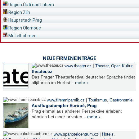
Region Ústí nad Labem
Region Zlín
Hauptstadt Prag
Region Olomouc
Mittelböhmen
NEUE FIRMENEINTRÄGE
|
www.theater.cz
Theater, Oper
,
Kultur
theater.cz
Das Prager Theaterfestival deutscher Sprache findet
alljährlich im Herbst...
mehr ›
|
www.firemniparnik.cz
Tourismus
,
Gastronomie
Ausflugsdampfer Európé, Prag
Prag einmal aus anderer Perspektive erleben:
nämlich bei einer privaten...
mehr ›
|
www.spahotelcentrum.cz
Hotels
,