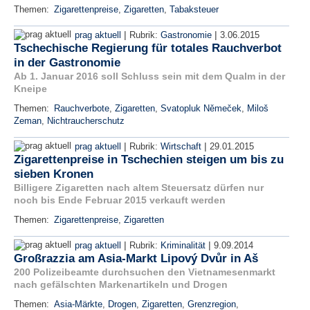
Themen:
Zigarettenpreise
,
Zigaretten
,
Tabaksteuer
|
|
prag aktuell
Rubrik:
Gastronomie
3.06.2015
Tschechische Regierung für totales Rauchverbot
in der Gastronomie
Ab 1. Januar 2016 soll Schluss sein mit dem Qualm in der
Kneipe
Themen:
Rauchverbote
,
Zigaretten
,
Svatopluk Němeček
,
Miloš
Zeman
,
Nichtraucherschutz
|
|
prag aktuell
Rubrik:
Wirtschaft
29.01.2015
Zigarettenpreise in Tschechien steigen um bis zu
sieben Kronen
Billigere Zigaretten nach altem Steuersatz dürfen nur
noch bis Ende Februar 2015 verkauft werden
Themen:
Zigarettenpreise
,
Zigaretten
|
|
prag aktuell
Rubrik:
Kriminalität
9.09.2014
Großrazzia am Asia-Markt Lipový Dvůr in Aš
200 Polizeibeamte durchsuchen den Vietnamesenmarkt
nach gefälschten Markenartikeln und Drogen
Themen:
Asia-Märkte
,
Drogen
,
Zigaretten
,
Grenzregion
,