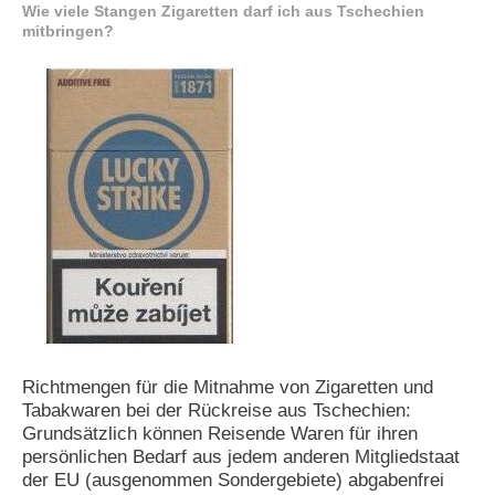
Wie viele Stangen Zigaretten darf ich aus Tschechien
e
mitbringen?
n
u
t
z
e
r
n
a
m
e
*
P
a
s
s
w
Richtmengen für die Mitnahme von Zigaretten und
o
Tabakwaren bei der Rückreise aus Tschechien:
r
Grundsätzlich können Reisende Waren für ihren
t
persönlichen Bedarf aus jedem anderen Mitgliedstaat
*
der EU (ausgenommen Sondergebiete) abgabenfrei