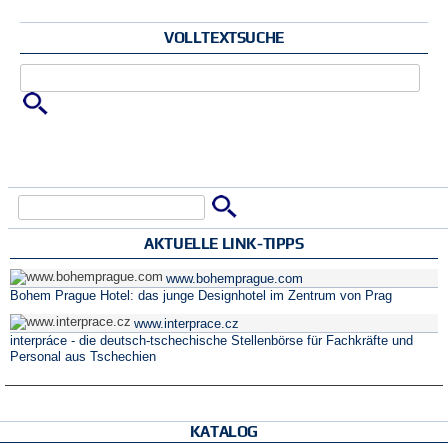
VOLLTEXTSUCHE
Zu suchende Schlüsselwörter
Suche
Suchformular
AKTUELLE LINK-TIPPS
www.bohemprague.com
Bohem Prague Hotel: das junge Designhotel im Zentrum von Prag
www.interprace.cz
interpráce - die deutsch-tschechische Stellenbörse für Fachkräfte und
Personal aus Tschechien
KATALOG