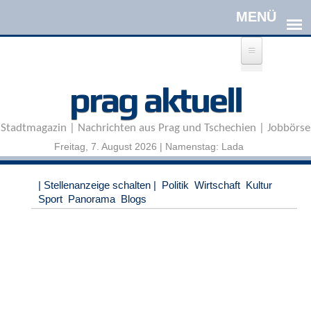
Direkt zum Inhalt
A
prag aktuell
n
m
e
Stadtmagazin | Nachrichten aus Prag und Tschechien | Jobbörse
l
d
Freitag, 7. August 2026 | Namenstag: Lada
e
n
|
| Stellenanzeige schalten |
Politik
Wirtschaft
Kultur
R
Sport
Panorama
Blogs
e
g
i
s
t
r
i
e