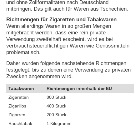
und ohne Zollformalitäten nach Deutschland
mitbringen. Das gilt auch für Waren aus Tschechien.
N
e
Richtmengen für Zigaretten und Tabakwaren
u
Wenn allerdings Waren in so großen Mengen
e
mitgebracht werden, dass eine rein private
s
P
Verwendung zweifelhaft erscheint, wird es bei
a
verbrauchsteuerpflichtigen Waren wie Genussmitteln
s
problematisch.
s
w
Daher wurden folgende nachstehende Richtmengen
o
festgelegt, bis zu denen eine Verwendung zu privaten
r
Zwecken angenommen wird.
t
a
Tabakwaren
Richtmengen innerhalb der EU
n
f
Zigaretten
800 Stück
o
r
Zigarillos
400 Stück
d
Zigarren
200 Stück
e
r
Rauchtabak
1 Kilogramm
n