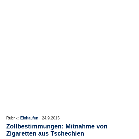
r
e
n
B
E
N
U
T
Z
E
R
A
N
M
E
L
D
U
|
Rubrik:
Einkaufen
24.9.2015
N
Zollbestimmungen: Mitnahme von
G
Zigaretten aus Tschechien
B