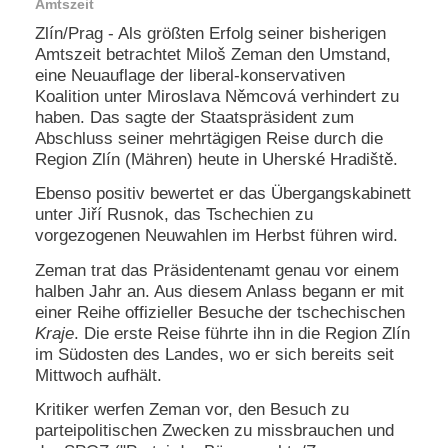
Amtszeit
Zlín/Prag - Als größten Erfolg seiner bisherigen
N
e
Amtszeit betrachtet Miloš Zeman den Umstand,
u
eine Neuauflage der liberal-konservativen
e
Koalition unter Miroslava Němcová verhindert zu
s
haben. Das sagte der Staatspräsident zum
P
Abschluss seiner mehrtägigen Reise durch die
a
Region Zlín (Mähren) heute in Uherské Hradiště.
s
s
Ebenso positiv bewertet er das Übergangskabinett
w
o
unter Jiří Rusnok, das Tschechien zu
r
vorgezogenen Neuwahlen im Herbst führen wird.
t
a
Zeman trat das Präsidentenamt genau vor einem
n
halben Jahr an. Aus diesem Anlass begann er mit
f
einer Reihe offizieller Besuche der tschechischen
o
Kraje
. Die erste Reise führte ihn in die Region Zlín
r
im Südosten des Landes, wo er sich bereits seit
d
Mittwoch aufhält.
e
r
Kritiker werfen Zeman vor, den Besuch zu
n
parteipolitischen Zwecken zu missbrauchen und