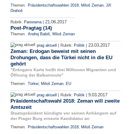
Themen:
Präsidentschaftswahlen 2018
,
Miloš Zeman
,
Jiří
Drahoš
21.06.2017
|
Rubrik:
Panorama
Post-Pragtag (14)
Themen:
Andrej Babiš
,
Miloš Zeman
23.03.2017
|
|
prag aktuell
Rubrik:
Politik
Zeman: Erdogan beweist mit seinen
Drohungen, dass die Türkei nicht in die EU
gehört
"Erdogans Karte heißt drei Millionen Migranten und
Öffnung der Balkanroute"
Themen:
Türkei
,
Miloš Zeman
,
EU
9.03.2017
|
|
prag aktuell
Rubrik:
Politik
Präsidentschaftswahl 2018: Zeman will zweite
Amtszeit
Staatspräsident kündigte vor seinen Anhängern auf
der Prager Burg erneute Kandidatur an
Themen:
Präsidentschaftswahlen 2018
,
Miloš Zeman