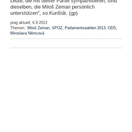
Leute, die mit dieser Partei sympathisieren, sind
dieselben, die Miloš Zeman persönlich
unterstützen", so Kunštát. (gp)
prag aktuell, 6.9.2013
Themen:
Miloš Zeman
,
SPOZ
,
Parlamentswahlen 2013
,
ODS
,
Miroslava Němcová