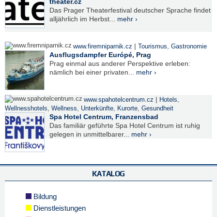
theater.cz
Das Prager Theaterfestival deutscher Sprache findet
alljährlich im Herbst...
mehr ›
|
www.firemniparnik.cz
Tourismus
,
Gastronomie
Ausflugsdampfer Európé, Prag
Prag einmal aus anderer Perspektive erleben:
nämlich bei einer privaten...
mehr ›
|
www.spahotelcentrum.cz
Hotels
,
Wellnesshotels
,
Wellness
,
Unterkünfte
,
Kurorte
,
Gesundheit
Spa Hotel Centrum, Franzensbad
Das familiär geführte Spa Hotel Centrum ist ruhig
gelegen in unmittelbarer...
mehr ›
KATALOG
Bildung
Dienstleistungen