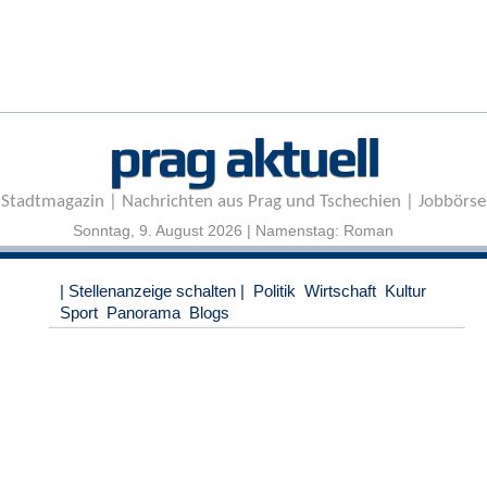
r
e
n
B
E
prag aktuell
N
U
T
Stadtmagazin | Nachrichten aus Prag und Tschechien | Jobbörse
Z
E
Sonntag, 9. August 2026 | Namenstag: Roman
R
A
| Stellenanzeige schalten |
Politik
Wirtschaft
Kultur
N
Sport
Panorama
Blogs
M
E
L
D
U
N
G
B