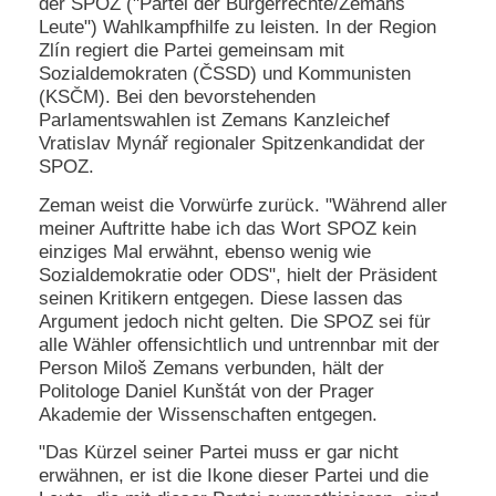
der SPOZ ("Partei der Bürgerrechte/Zemans
Leute") Wahlkampfhilfe zu leisten. In der Region
Zlín regiert die Partei gemeinsam mit
Sozialdemokraten (ČSSD) und Kommunisten
(KSČM). Bei den bevorstehenden
Parlamentswahlen ist Zemans Kanzleichef
Vratislav Mynář regionaler Spitzenkandidat der
SPOZ.
Zeman weist die Vorwürfe zurück. "Während aller
meiner Auftritte habe ich das Wort SPOZ kein
einziges Mal erwähnt, ebenso wenig wie
Sozialdemokratie oder ODS", hielt der Präsident
seinen Kritikern entgegen. Diese lassen das
Argument jedoch nicht gelten. Die SPOZ sei für
alle Wähler offensichtlich und untrennbar mit der
Person Miloš Zemans verbunden, hält der
Politologe Daniel Kunštát von der Prager
Akademie der Wissenschaften entgegen.
"Das Kürzel seiner Partei muss er gar nicht
erwähnen, er ist die Ikone dieser Partei und die