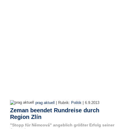
e
n
u
t
z
e
r
n
a
m
e
*
P
a
s
s
w
|
|
prag aktuell
Rubrik:
Politik
6.9.2013
o
Zeman beendet Rundreise durch
r
t
Region Zlín
*
"Stopp für Němcová" angeblich größter Erfolg seiner