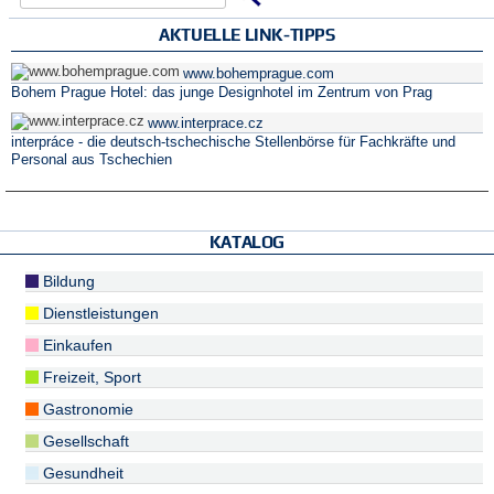
Suchformular
AKTUELLE LINK-TIPPS
www.bohemprague.com
Bohem Prague Hotel: das junge Designhotel im Zentrum von Prag
www.interprace.cz
interpráce - die deutsch-tschechische Stellenbörse für Fachkräfte und
Personal aus Tschechien
KATALOG
Bildung
Dienstleistungen
Einkaufen
Freizeit, Sport
Gastronomie
Gesellschaft
Gesundheit