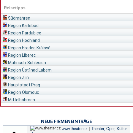
Reisetipps
Südmähren
Region Karlsbad
Region Pardubice
Region Hochland
Region Hradec Králové
Region Liberec
Mährisch-Schlesien
Region Ústí nad Labem
Region Zlín
Hauptstadt Prag
Region Olomouc
Mittelböhmen
NEUE FIRMENEINTRÄGE
|
www.theater.cz
Theater, Oper
,
Kultur