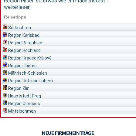
Region Pilsen so etwas wie ein Flächenstaat...
weiterlesen
Reisetipps
Südmähren
Region Karlsbad
Region Pardubice
Region Hochland
Region Hradec Králové
Region Liberec
Mährisch-Schlesien
Region Ústí nad Labem
Region Zlín
Hauptstadt Prag
Region Olomouc
Mittelböhmen
NEUE FIRMENEINTRÄGE