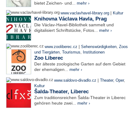
bietet Zeichen- und...
mehr ›
|
www.vaclavhavel-library.org
Kultur
Knihovna Václava Havla, Prag
Die Václav-Havel-Bibliothek sammelt und
digitalisiert Schriftstücke, Fotos...
mehr ›
|
www.zooliberec.cz
Sehenswürdigkeiten
,
Zoos
und Tiergärten
,
Tourismus
,
Institutionen
Zoo Liberec
Der älteste zoologische Garten auf dem Gebiet
der ehemaligen...
mehr ›
|
www.saldovo-divadlo.cz
Theater, Oper
,
Kultur
Šalda-Theater, Liberec
Zum traditionsreichen Šalda-Theater in Liberec
gehören heute zwei...
mehr ›