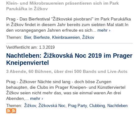
r
Klein- und Mikrobrauereien präsentieren sich im Park
e
Parukářka in Žižkov
n
Prag - Das Bierfestival "Žižkovské pivobraní" im Park Parukářka
in Žižkov findet in diesem Jahr bereits zum siebten Mal statt.In
B
den vorangegangen Jahren erfreute es sich...
mehr ›
E
Themen:
Bier
,
Bierfeste
,
Kleinbrauereien
,
Žižkov
N
U
Veröffentlicht am:
1.3.2019
T
Nachtleben: Žižkovská Noc 2019 im Prager
Z
Kneipenviertel
E
R
3 Abende, 60 Bühnen, über drei 500 Bands und Live-Acts
A
Prag - Žižkover Nächte sind lang - doch böse Zungen
N
behaupten, die Clubs im Prager Kneipen- und Künstlerviertel
M
Žižkov seien nicht mehr das, was sie einmal waren.An drei
E
Abenden,...
mehr ›
L
Themen:
Žižkov
,
Žižkovská Noc
,
Prag Party
,
Clubbing
,
Nachtleben
D
U
N
G
B