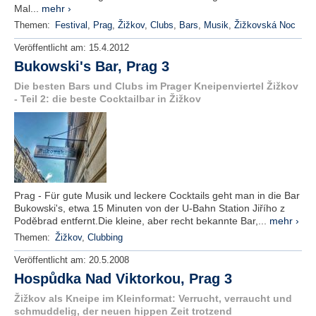
Mal...
mehr ›
Themen:
Festival
,
Prag
,
Žižkov
,
Clubs
,
Bars
,
Musik
,
Žižkovská Noc
Veröffentlicht am:
15.4.2012
Bukowski's Bar, Prag 3
Die besten Bars und Clubs im Prager Kneipenviertel Žižkov
- Teil 2: die beste Cocktailbar in Žižkov
Prag - Für gute Musik und leckere Cocktails geht man in die Bar
Bukowski's, etwa 15 Minuten von der U-Bahn Station Jiřího z
Poděbrad entfernt.Die kleine, aber recht bekannte Bar,...
mehr ›
Themen:
Žižkov
,
Clubbing
Veröffentlicht am:
20.5.2008
Hospůdka Nad Viktorkou, Prag 3
Žižkov als Kneipe im Kleinformat: Verrucht, verraucht und
schmuddelig, der neuen hippen Zeit trotzend