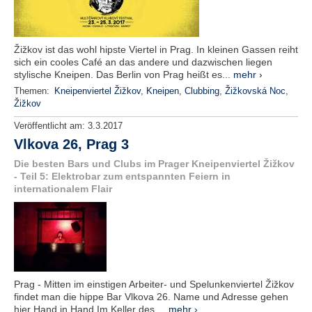
Žižkov ist das wohl hipste Viertel in Prag. In kleinen Gassen reiht
sich ein cooles Café an das andere und dazwischen liegen
stylische Kneipen. Das Berlin von Prag heißt es...
mehr ›
Themen:
Kneipenviertel Žižkov
,
Kneipen
,
Clubbing
,
Žižkovská Noc
,
Žižkov
Veröffentlicht am:
3.3.2017
Vlkova 26, Prag 3
Die besten Bars und Clubs im Prager Kneipenviertel Žižkov
- Teil 5: Elektrobar zum entspannten Feiern in
internationalem Flair
Prag - Mitten im einstigen Arbeiter- und Spelunkenviertel Žižkov
findet man die hippe Bar Vlkova 26. Name und Adresse gehen
hier Hand in Hand.Im Keller des ...
mehr ›