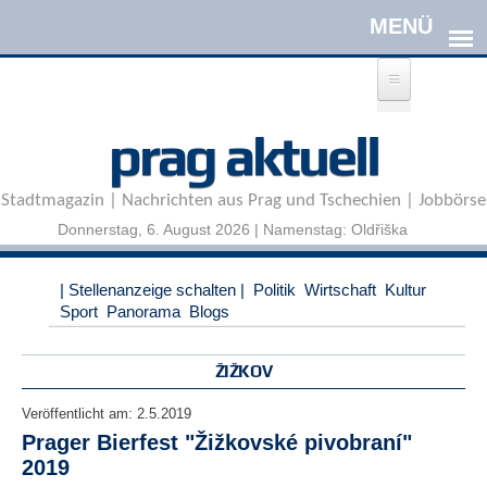
Direkt zum Inhalt
A
prag aktuell
n
m
e
Stadtmagazin | Nachrichten aus Prag und Tschechien | Jobbörse
l
d
Donnerstag, 6. August 2026 | Namenstag: Oldřiška
e
n
|
| Stellenanzeige schalten |
Politik
Wirtschaft
Kultur
R
Sport
Panorama
Blogs
e
g
i
ŽIŽKOV
s
t
Veröffentlicht am:
2.5.2019
r
Prager Bierfest "Žižkovské pivobraní"
i
2019
e