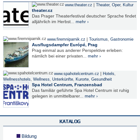
|
www.theater.cz
Theater, Oper
,
Kultur
theater.cz
Das Prager Theaterfestival deutscher Sprache findet
alljährlich im Herbst...
mehr ›
|
www.firemniparnik.cz
Tourismus
,
Gastronomie
Ausflugsdampfer Európé, Prag
Prag einmal aus anderer Perspektive erleben:
nämlich bei einer privaten...
mehr ›
|
www.spahotelcentrum.cz
Hotels
,
Wellnesshotels
,
Wellness
,
Unterkünfte
,
Kurorte
,
Gesundheit
Spa Hotel Centrum, Franzensbad
Das familiär geführte Spa Hotel Centrum ist ruhig
gelegen in unmittelbarer...
mehr ›
KATALOG
Bildung