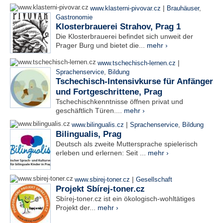
|
www.klasterni-pivovar.cz
Brauhäuser
,
Gastronomie
Klosterbrauerei Strahov, Prag 1
Die Klosterbrauerei befindet sich unweit der
Prager Burg und bietet die...
mehr ›
|
www.tschechisch-lernen.cz
Sprachenservice
,
Bildung
Tschechisch-Intensivkurse für Anfänger
und Fortgeschrittene, Prag
Tschechischkenntnisse öffnen privat und
geschäftlich Türen....
mehr ›
|
www.bilingualis.cz
Sprachenservice
,
Bildung
Bilingualis, Prag
Deutsch als zweite Muttersprache spielerisch
erleben und erlernen: Seit ...
mehr ›
|
www.sbirej-toner.cz
Gesellschaft
Projekt Sbírej-toner.cz
Sbírej-toner.cz ist ein ökologisch-wohltätiges
Projekt der...
mehr ›