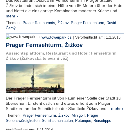
Das Restaurant Oblaca im Fernsehturm im Prager Stadtteil
Žižkov befindet sich in einer Höhe von 66 Metern über der Erde
und bietet die einzigartige Kombination moderner Küche und...
mehr ›
Themen:
Prager Restaurants
,
Žižkov
,
Prager Fernsehturm
,
David
Černý
|
www.towerpark.cz
Veröffentlicht am:
1.1.2015
Prager Fernsehturm, Žižkov
Aussichtsplattform, Restaurant und Hotel: Fernsehturm
Žižkov (Žižkovská televizní věž)
Der Prager Fernsehturm ist von kaum einer Stelle der Stadt zu
übersehen. Er steht östlich und etwas erhöht zum Prager
Stadtkern an der Schnittstelle der Stadtteile Žižkov und...
mehr ›
Themen:
Prager Fernsehturm
,
Žižkov
,
Minigolf
,
Prager
Sehenswürdigkeiten
,
Schlittschuhlaufen
,
Pétanque
,
Reisetipps