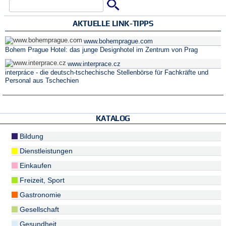
Suche
Suchformular
AKTUELLE LINK-TIPPS
www.bohemprague.com
Bohem Prague Hotel: das junge Designhotel im Zentrum von Prag
www.interprace.cz
interpráce - die deutsch-tschechische Stellenbörse für Fachkräfte und
Personal aus Tschechien
KATALOG
Bildung
Dienstleistungen
Einkaufen
Freizeit, Sport
Gastronomie
Gesellschaft
Gesundheit