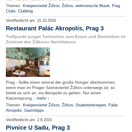
Themen:
Kneipenviertel Žižkov
,
Žižkov
,
elektronische Musik
,
Prag
Clubs
,
Clubbing
Veröffentlicht am:
15.10.2016
Restaurant Palác Akropolis, Prag 3
Treffpunkt junger Tschechen zum Essen und Biertrinken im
Zentrum des Žižkover Nachtlebens
Prag - Sollte einen einmal der große Hunger überkommen,
wenn man im Prager Szeneviertel Žižkov unterwegs ist, so
bietet es sich an, ins Akropolis zu gehen. Nur einen
Katzensprung...
mehr ›
Themen:
Kneipenviertel Žižkov
,
Žižkov
,
Studentenkneipen
,
Palác
Akropolis
,
Gastrotipps
Veröffentlicht am:
2.8.2016
Pivnice U Sadu, Prag 3