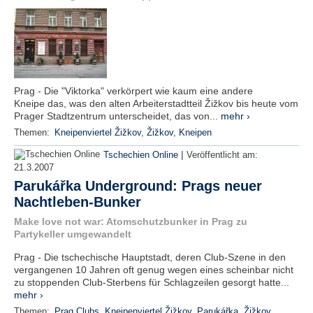
Prag - Die "Viktorka" verkörpert wie kaum eine andere
Kneipe das, was den alten Arbeiterstadtteil Žižkov bis heute vom
Prager Stadtzentrum unterscheidet, das von...
mehr ›
Themen:
Kneipenviertel Žižkov
,
Žižkov
,
Kneipen
|
Tschechien Online
Veröffentlicht am:
21.3.2007
Parukářka Underground: Prags neuer
Nachtleben-Bunker
Make love not war: Atomschutzbunker in Prag zu
Partykeller umgewandelt
Prag - Die tschechische Hauptstadt, deren Club-Szene in den
vergangenen 10 Jahren oft genug wegen eines scheinbar nicht
zu stoppenden Club-Sterbens für Schlagzeilen gesorgt hatte...
mehr ›
Themen:
Prag Clubs
,
Kneipenviertel Žižkov
,
Parukářka
,
Žižkov
,