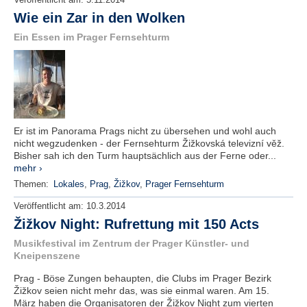
Veröffentlicht am:
5.11.2014
Wie ein Zar in den Wolken
Ein Essen im Prager Fernsehturm
Er ist im Panorama Prags nicht zu übersehen und wohl auch
nicht wegzudenken - der Fernsehturm Žižkovská televizní věž.
Bisher sah ich den Turm hauptsächlich aus der Ferne oder...
mehr ›
Themen:
Lokales
,
Prag
,
Žižkov
,
Prager Fernsehturm
Veröffentlicht am:
10.3.2014
Žižkov Night: Rufrettung mit 150 Acts
Musikfestival im Zentrum der Prager Künstler- und
Kneipenszene
Prag - Böse Zungen behaupten, die Clubs im Prager Bezirk
Žižkov seien nicht mehr das, was sie einmal waren. Am 15.
März haben die Organisatoren der Žižkov Night zum vierten