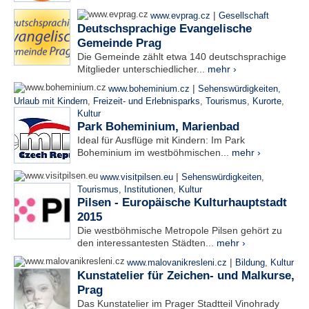
|
www.evprag.cz
Gesellschaft
Deutschsprachige Evangelische
Gemeinde Prag
Die Gemeinde zählt etwa 140 deutschsprachige
Mitglieder unterschiedlicher...
mehr ›
|
www.boheminium.cz
Sehenswürdigkeiten
,
Urlaub mit Kindern
,
Freizeit- und Erlebnisparks
,
Tourismus
,
Kurorte
,
Kultur
Park Boheminium, Marienbad
Ideal für Ausflüge mit Kindern: Im Park
Boheminium im westböhmischen...
mehr ›
|
www.visitpilsen.eu
Sehenswürdigkeiten
,
Tourismus
,
Institutionen
,
Kultur
Pilsen - Europäische Kulturhauptstadt
2015
Die westböhmische Metropole Pilsen gehört zu
den interessantesten Städten...
mehr ›
|
www.malovanikresleni.cz
Bildung
,
Kultur
Kunstatelier für Zeichen- und Malkurse,
Prag
Das Kunstatelier im Prager Stadtteil Vinohrady