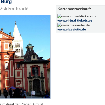
r Burg
ražském hradě
Kartenvorverkauf:
www.virtual-tickets.cz
www.classictic.de
 im Areal der Prager Burg ist