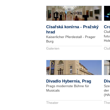
Císařská konírna - Pražský
Cro
hrad
Clu
futu
Kaiserlicher Pferdestall - Prager
Hol
Burg
Galerien
Clu
Divadlo Hybernia, Prag
Div
Prags modernste Bühne für
Sze
Musicals
der
(HA
Theater
The