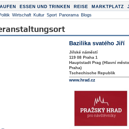
KAUFEN
ESSEN UND TRINKEN
REISE
MARKTPLATZ
Politik
Wirtschaft
Kultur
Sport
Panorama
Blogs
eranstaltungsort
Bazilika svatého Jiří
Jiřské náměstí
119 08
Praha 1
Hauptstadt Prag (Hlavní měst
Praha)
Tschechische Republik
www.hrad.cz