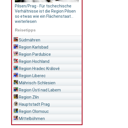
Pilsen/Prag - Für tschechische
Verhältnisse ist die Region Pilsen
so etwas wie ein Flächenstaat...
weiterlesen
Reisetipps
Südmähren
Region Karlsbad
Region Pardubice
Region Hochland
Region Hradec Králové
Region Liberec
Mährisch-Schlesien
Region Ústí nad Labem
Region Zlín
Hauptstadt Prag
Region Olomouc
Mittelböhmen