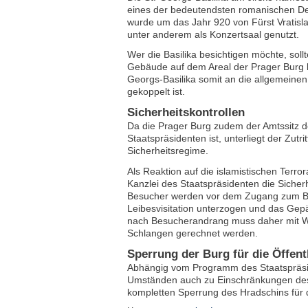
eines der bedeutendsten romanischen De
wurde um das Jahr 920 von Fürst Vratisla
unter anderem als Konzertsaal genutzt.
Wer die Basilika besichtigen möchte, soll
Gebäude auf dem Areal der Prager Burg b
Georgs-Basilika somit an die allgemeine
gekoppelt ist.
Sicherheitskontrollen
Da die Prager Burg zudem der Amtssitz d
Staatspräsidenten ist, unterliegt der Zut
Sicherheitsregime.
Als Reaktion auf die islamistischen Terror
Kanzlei des Staatspräsidenten die Siche
Besucher werden vor dem Zugang zum Bur
Leibesvisitation unterzogen und das Gep
nach Besucherandrang muss daher mit W
Schlangen gerechnet werden.
Sperrung der Burg für die Öffentl
Abhängig vom Programm des Staatspräsi
Umständen auch zu Einschränkungen des
kompletten Sperrung des Hradschins für d