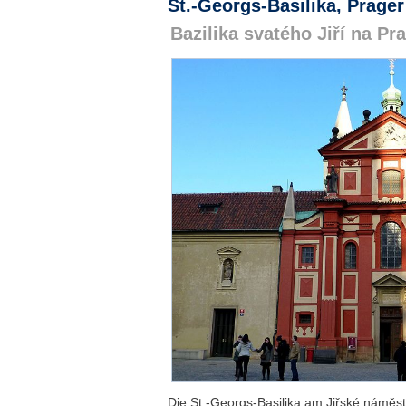
St.-Georgs-Basilika, Prage
Bazilika svatého Jiří na P
Die St.-Georgs-Basilika am Jiřské náměstí