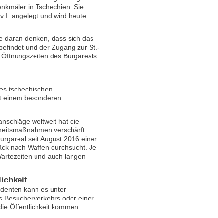
nkmäler in Tschechien. Sie
v I. angelegt und wird heute
te daran denken, dass sich das
efindet und der Zugang zur St.-
n Öffnungszeiten des Burgareals
es tschechischen
ritt einem besonderen
anschläge weltweit hat die
rheitsmaßnahmen verschärft.
gareal seit August 2016 einer
äck nach Waffen durchsucht. Je
artezeiten und auch langen
ichkeit
denten kann es unter
 Besucherverkehrs oder einer
ie Öffentlichkeit kommen.