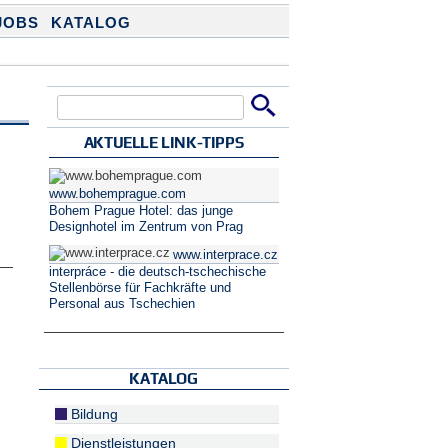
JOBS
KATALOG
Suche
Suchformular
AKTUELLE LINK-TIPPS
www.bohemprague.com
Bohem Prague Hotel: das junge
o
Designhotel im Zentrum von Prag
www.interprace.cz
interpráce - die deutsch-tschechische
Stellenbörse für Fachkräfte und
Personal aus Tschechien
KATALOG
Bildung
Dienstleistungen