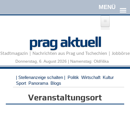
Direkt zum Inhalt
A
prag aktuell
n
m
e
Stadtmagazin | Nachrichten aus Prag und Tschechien | Jobbörse
l
d
Donnerstag, 6. August 2026 | Namenstag: Oldřiška
e
n
|
| Stellenanzeige schalten |
Politik
Wirtschaft
Kultur
R
Sport
Panorama
Blogs
e
g
Veranstaltungsort
i
s
t
r
i
e