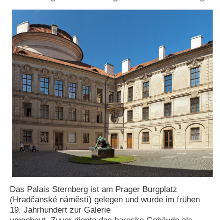
e
n
u
t
z
e
r
n
a
m
e
*
P
a
s
s
w
o
Das Palais Sternberg ist am Prager Burgplatz
r
t
(Hradčanské náměstí) gelegen und wurde im frühen
*
19. Jahrhundert zur Galerie