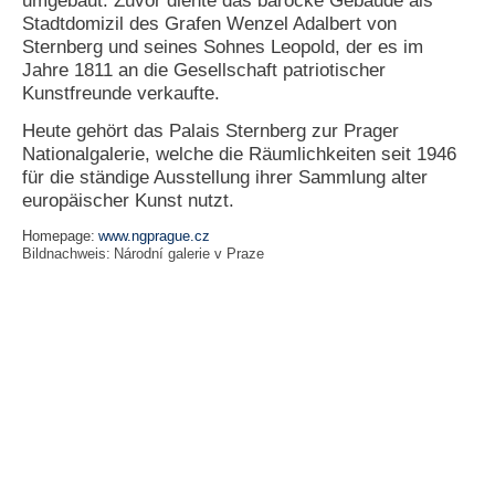
umgebaut. Zuvor diente das barocke Gebäude als
Stadtdomizil des Grafen Wenzel Adalbert von
N
Sternberg und seines Sohnes Leopold, der es im
e
Jahre 1811 an die Gesellschaft patriotischer
u
Kunstfreunde verkaufte.
e
s
Heute gehört das Palais Sternberg zur Prager
P
Nationalgalerie, welche die Räumlichkeiten seit 1946
a
s
für die ständige Ausstellung ihrer Sammlung alter
s
europäischer Kunst nutzt.
w
o
Homepage:
www.ngprague.cz
Bildnachweis:
Národní galerie v Praze
r
t
a
n
f
o
r
d
e
r
n