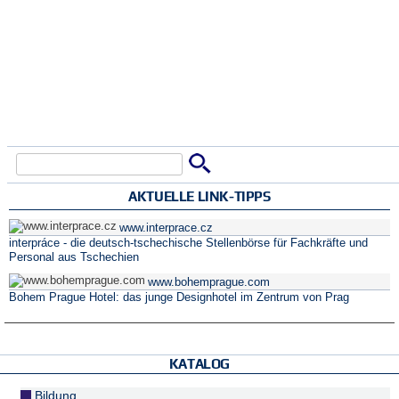
Suche
Suchformular
AKTUELLE LINK-TIPPS
www.interprace.cz
interpráce - die deutsch-tschechische Stellenbörse für Fachkräfte und
Personal aus Tschechien
www.bohemprague.com
Bohem Prague Hotel: das junge Designhotel im Zentrum von Prag
KATALOG
Bildung