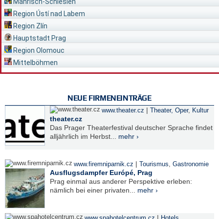
Mährisch-Schlesien
Region Ústí nad Labem
Region Zlín
Hauptstadt Prag
Region Olomouc
Mittelböhmen
NEUE FIRMENEINTRÄGE
|
www.theater.cz
Theater, Oper
,
Kultur
theater.cz
Das Prager Theaterfestival deutscher Sprache findet
alljährlich im Herbst...
mehr ›
|
www.firemniparnik.cz
Tourismus
,
Gastronomie
Ausflugsdampfer Európé, Prag
Prag einmal aus anderer Perspektive erleben:
nämlich bei einer privaten...
mehr ›
|
www.spahotelcentrum.cz
Hotels
,