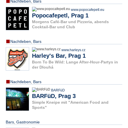
Nachtleben
,
Bars
www.popocafepetl.eu
Popocafepetl, Prag 1
Morgens Café-Bar und Pizzeria, abends
Cocktail-Bar und Club
Nachtleben
,
Bars
www.harleys.cz
Harley's Bar, Prag 1
Born To Be Wild: Lange After-Hour-Partys in
der Dlouhá
Nachtleben
,
Bars
BARFüD
BARFüD, Prag 3
Simple Kneipe mit "American Food and
Sports"
Bars
,
Gastronomie