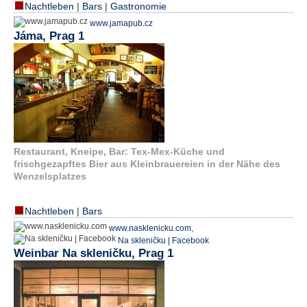
Nachtleben
|
Bars
|
Gastronomie
e
www.jamapub.cz
n
Jáma, Prag 1
u
t
z
e
r
n
a
m
e
*
Restaurant, Kneipe, Bar: Tex-Mex-Küche und
frischgezapftes Bier aus Kleinbrauereien in der Nähe des
Wenzelsplatzes
P
a
Nachtleben
|
Bars
s
s
www.nasklenicku.com
,
w
Na skleničku | Facebook
o
Weinbar Na skleničku, Prag 1
r
t
*