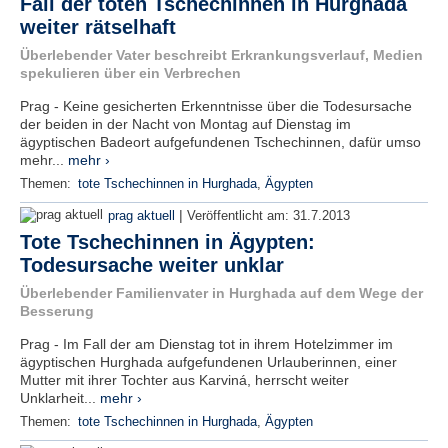
Fall der toten Tschechinnen in Hurghada
weiter rätselhaft
Überlebender Vater beschreibt Erkrankungsverlauf, Medien
spekulieren über ein Verbrechen
Prag - Keine gesicherten Erkenntnisse über die Todesursache
der beiden in der Nacht von Montag auf Dienstag im
ägyptischen Badeort aufgefundenen Tschechinnen, dafür umso
mehr...
mehr ›
Themen:
tote Tschechinnen in Hurghada
,
Ägypten
|
prag aktuell
Veröffentlicht am:
31.7.2013
Tote Tschechinnen in Ägypten:
Todesursache weiter unklar
Überlebender Familienvater in Hurghada auf dem Wege der
Besserung
Prag - Im Fall der am Dienstag tot in ihrem Hotelzimmer im
ägyptischen Hurghada aufgefundenen Urlauberinnen, einer
Mutter mit ihrer Tochter aus Karviná, herrscht weiter
Unklarheit...
mehr ›
Themen:
tote Tschechinnen in Hurghada
,
Ägypten