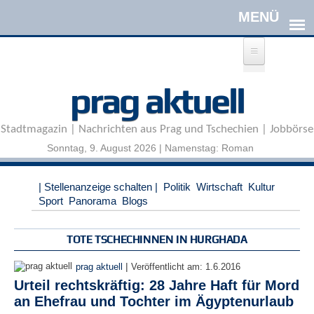
Direkt zum Inhalt
A
prag aktuell
n
m
e
Stadtmagazin | Nachrichten aus Prag und Tschechien | Jobbörse
l
d
Sonntag, 9. August 2026 | Namenstag: Roman
e
n
|
| Stellenanzeige schalten |
Politik
Wirtschaft
Kultur
R
Sport
Panorama
Blogs
e
g
i
TOTE TSCHECHINNEN IN HURGHADA
s
t
|
prag aktuell
Veröffentlicht am:
1.6.2016
r
Urteil rechtskräftig: 28 Jahre Haft für Mord
i
an Ehefrau und Tochter im Ägyptenurlaub
e