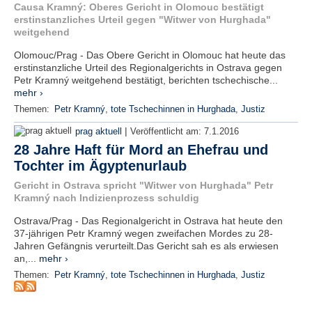
r
Causa Kramný: Oberes Gericht in Olomouc bestätigt
e
erstinstanzliches Urteil gegen "Witwer von Hurghada"
n
weitgehend
Olomouc/Prag - Das Obere Gericht in Olomouc hat heute das
B
erstinstanzliche Urteil des Regionalgerichts in Ostrava gegen
E
Petr Kramný weitgehend bestätigt, berichten tschechische...
N
mehr ›
U
Themen:
Petr Kramný
,
tote Tschechinnen in Hurghada
,
Justiz
T
|
Z
prag aktuell
Veröffentlicht am:
7.1.2016
E
28 Jahre Haft für Mord an Ehefrau und
R
Tochter im Ägyptenurlaub
A
Gericht in Ostrava spricht "Witwer von Hurghada" Petr
N
Kramný nach Indizienprozess schuldig
M
E
Ostrava/Prag - Das Regionalgericht in Ostrava hat heute den
L
37-jährigen Petr Kramný wegen zweifachen Mordes zu 28-
D
Jahren Gefängnis verurteilt.Das Gericht sah es als erwiesen
U
an,...
mehr ›
N
Themen:
Petr Kramný
,
tote Tschechinnen in Hurghada
,
Justiz
G
B