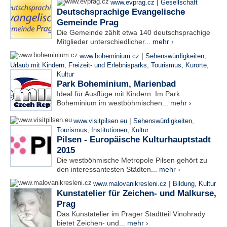
|
www.evprag.cz
Gesellschaft
Deutschsprachige Evangelische
Gemeinde Prag
Die Gemeinde zählt etwa 140 deutschsprachige
Mitglieder unterschiedlicher...
mehr ›
|
www.boheminium.cz
Sehenswürdigkeiten
,
Urlaub mit Kindern
,
Freizeit- und Erlebnisparks
,
Tourismus
,
Kurorte
,
Kultur
Park Boheminium, Marienbad
Ideal für Ausflüge mit Kindern: Im Park
Boheminium im westböhmischen...
mehr ›
|
www.visitpilsen.eu
Sehenswürdigkeiten
,
Tourismus
,
Institutionen
,
Kultur
Pilsen - Europäische Kulturhauptstadt
2015
Die westböhmische Metropole Pilsen gehört zu
den interessantesten Städten...
mehr ›
|
www.malovanikresleni.cz
Bildung
,
Kultur
Kunstatelier für Zeichen- und Malkurse,
Prag
Das Kunstatelier im Prager Stadtteil Vinohrady
bietet Zeichen- und...
mehr ›