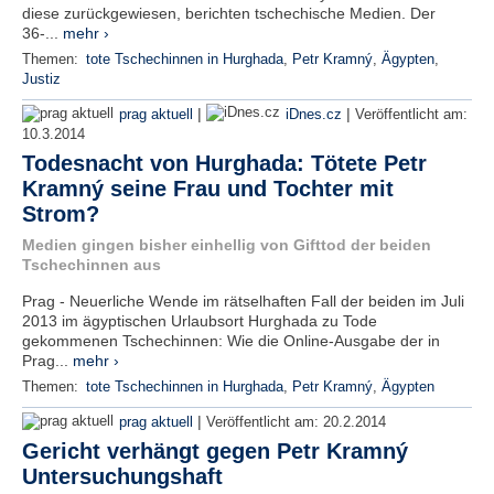
diese zurückgewiesen, berichten tschechische Medien. Der
36-...
mehr ›
Themen:
tote Tschechinnen in Hurghada
,
Petr Kramný
,
Ägypten
,
Justiz
|
|
prag aktuell
iDnes.cz
Veröffentlicht am:
10.3.2014
Todesnacht von Hurghada: Tötete Petr
Kramný seine Frau und Tochter mit
Strom?
Medien gingen bisher einhellig von Gifttod der beiden
Tschechinnen aus
Prag - Neuerliche Wende im rätselhaften Fall der beiden im Juli
2013 im ägyptischen Urlaubsort Hurghada zu Tode
gekommenen Tschechinnen: Wie die Online-Ausgabe der in
Prag...
mehr ›
Themen:
tote Tschechinnen in Hurghada
,
Petr Kramný
,
Ägypten
|
prag aktuell
Veröffentlicht am:
20.2.2014
Gericht verhängt gegen Petr Kramný
Untersuchungshaft