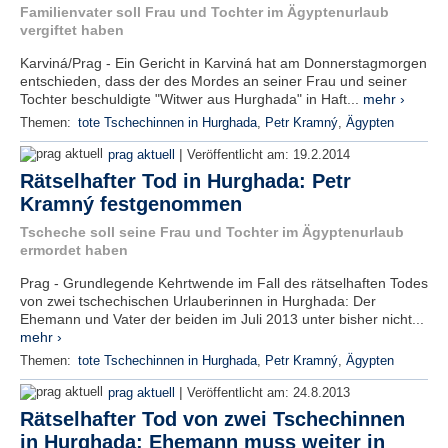
Familienvater soll Frau und Tochter im Ägyptenurlaub
vergiftet haben
Karviná/Prag - Ein Gericht in Karviná hat am Donnerstagmorgen
entschieden, dass der des Mordes an seiner Frau und seiner
Tochter beschuldigte "Witwer aus Hurghada" in Haft...
mehr ›
Themen:
tote Tschechinnen in Hurghada
,
Petr Kramný
,
Ägypten
|
prag aktuell
Veröffentlicht am:
19.2.2014
Rätselhafter Tod in Hurghada: Petr
Kramný festgenommen
Tscheche soll seine Frau und Tochter im Ägyptenurlaub
ermordet haben
Prag - Grundlegende Kehrtwende im Fall des rätselhaften Todes
von zwei tschechischen Urlauberinnen in Hurghada: Der
Ehemann und Vater der beiden im Juli 2013 unter bisher nicht...
mehr ›
Themen:
tote Tschechinnen in Hurghada
,
Petr Kramný
,
Ägypten
|
prag aktuell
Veröffentlicht am:
24.8.2013
Rätselhafter Tod von zwei Tschechinnen
in Hurghada: Ehemann muss weiter in