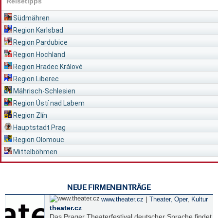
Reisetipps
Südmähren
Region Karlsbad
Region Pardubice
Region Hochland
Region Hradec Králové
Region Liberec
Mährisch-Schlesien
Region Ústí nad Labem
Region Zlín
Hauptstadt Prag
Region Olomouc
Mittelböhmen
NEUE FIRMENEINTRÄGE
|
www.theater.cz
Theater, Oper
,
Kultur
theater.cz
Das Prager Theaterfestival deutscher Sprache findet