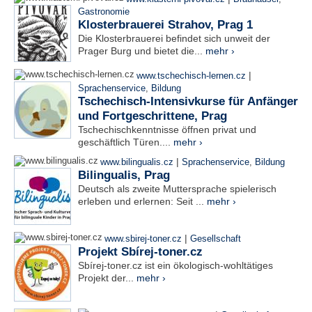
Gastronomie
Klosterbrauerei Strahov, Prag 1
Die Klosterbrauerei befindet sich unweit der
Prager Burg und bietet die...
mehr ›
|
www.tschechisch-lernen.cz
Sprachenservice
,
Bildung
Tschechisch-Intensivkurse für Anfänger
und Fortgeschrittene, Prag
Tschechischkenntnisse öffnen privat und
geschäftlich Türen....
mehr ›
|
www.bilingualis.cz
Sprachenservice
,
Bildung
Bilingualis, Prag
Deutsch als zweite Muttersprache spielerisch
erleben und erlernen: Seit ...
mehr ›
|
www.sbirej-toner.cz
Gesellschaft
Projekt Sbírej-toner.cz
Sbírej-toner.cz ist ein ökologisch-wohltätiges
Projekt der...
mehr ›