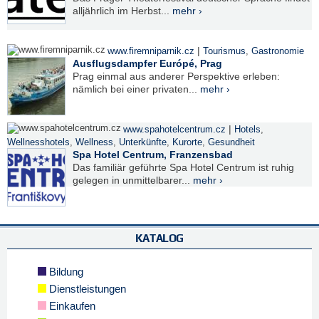
alljährlich im Herbst...
mehr ›
|
www.firemniparnik.cz
Tourismus
,
Gastronomie
Ausflugsdampfer Európé, Prag
Prag einmal aus anderer Perspektive erleben:
nämlich bei einer privaten...
mehr ›
|
www.spahotelcentrum.cz
Hotels
,
Wellnesshotels
,
Wellness
,
Unterkünfte
,
Kurorte
,
Gesundheit
Spa Hotel Centrum, Franzensbad
Das familiär geführte Spa Hotel Centrum ist ruhig
gelegen in unmittelbarer...
mehr ›
KATALOG
Bildung
Dienstleistungen
Einkaufen