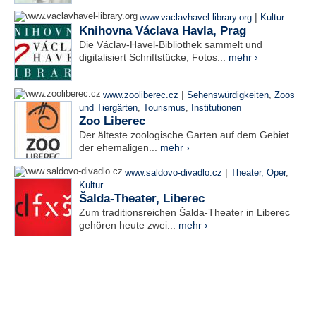
|
www.vaclavhavel-library.org
Kultur
Knihovna Václava Havla, Prag
Die Václav-Havel-Bibliothek sammelt und
digitalisiert Schriftstücke, Fotos...
mehr ›
|
www.zooliberec.cz
Sehenswürdigkeiten
,
Zoos
und Tiergärten
,
Tourismus
,
Institutionen
Zoo Liberec
Der älteste zoologische Garten auf dem Gebiet
der ehemaligen...
mehr ›
|
www.saldovo-divadlo.cz
Theater, Oper
,
Kultur
Šalda-Theater, Liberec
Zum traditionsreichen Šalda-Theater in Liberec
gehören heute zwei...
mehr ›