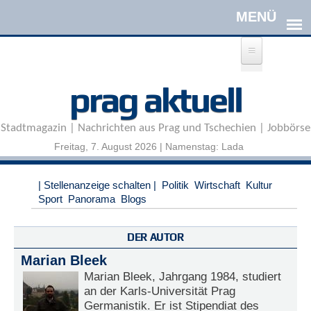
Direkt zum Inhalt
A
prag aktuell
n
m
e
Stadtmagazin | Nachrichten aus Prag und Tschechien | Jobbörse
l
d
Freitag, 7. August 2026 | Namenstag: Lada
e
n
|
| Stellenanzeige schalten |
Politik
Wirtschaft
Kultur
R
Sport
Panorama
Blogs
e
g
i
DER AUTOR
s
Marian Bleek
t
r
Marian Bleek, Jahrgang 1984, studiert
i
an der Karls-Universität Prag
e
Germanistik. Er ist Stipendiat des