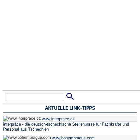
Suche
Suchformular
AKTUELLE LINK-TIPPS
www.interprace.cz
interpráce - die deutsch-tschechische Stellenbörse für Fachkräfte und
Personal aus Tschechien
www.bohemprague.com