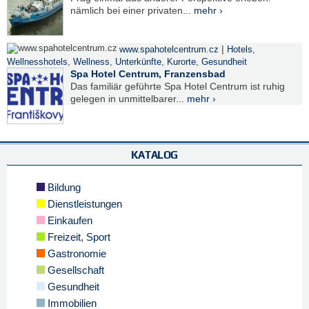
nämlich bei einer privaten...
mehr ›
|
www.spahotelcentrum.cz
Hotels
,
Wellnesshotels
,
Wellness
,
Unterkünfte
,
Kurorte
,
Gesundheit
Spa Hotel Centrum, Franzensbad
Das familiär geführte Spa Hotel Centrum ist ruhig
gelegen in unmittelbarer...
mehr ›
KATALOG
Bildung
Dienstleistungen
Einkaufen
Freizeit, Sport
Gastronomie
Gesellschaft
Gesundheit
Immobilien