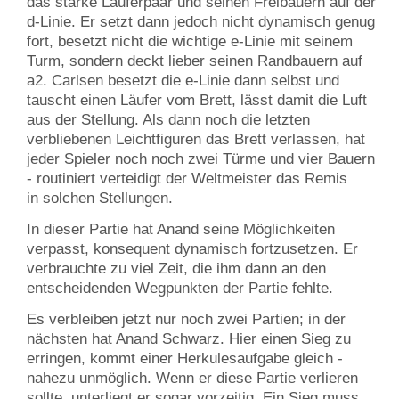
das starke Läuferpaar und seinen Freibauern auf der
d-Linie. Er setzt dann jedoch nicht dynamisch genug
fort, besetzt nicht die wichtige e-Linie mit seinem
Turm, sondern deckt lieber seinen Randbauern auf
a2. Carlsen besetzt die e-Linie dann selbst und
tauscht einen Läufer vom Brett, lässt damit die Luft
aus der Stellung. Als dann noch die letzten
verbliebenen Leichtfiguren das Brett verlassen, hat
jeder Spieler noch noch zwei Türme und vier Bauern
- routiniert verteidigt der Weltmeister das Remis
in solchen Stellungen.
In dieser Partie hat Anand seine Möglichkeiten
verpasst, konsequent dynamisch fortzusetzen. Er
verbrauchte zu viel Zeit, die ihm dann an den
entscheidenden Wegpunkten der Partie fehlte.
Es verbleiben jetzt nur noch zwei Partien; in der
nächsten hat Anand Schwarz. Hier einen Sieg zu
erringen, kommt einer Herkulesaufgabe gleich -
nahezu unmöglich. Wenn er diese Partie verlieren
sollte, unterliegt er sogar vorzeitig. Ein Sieg muss