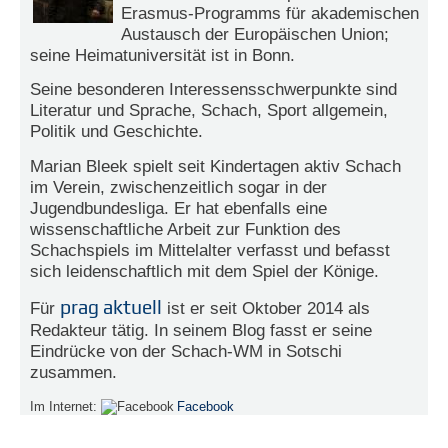
r
Erasmus-Programms für akademischen
e
Austausch der Europäischen Union;
n
seine Heimatuniversität ist in Bonn.
B
Seine besonderen Interessensschwerpunkte sind
E
Literatur und Sprache, Schach, Sport allgemein,
N
Politik und Geschichte.
U
Marian Bleek spielt seit Kindertagen aktiv Schach
T
im Verein, zwischenzeitlich sogar in der
Z
Jugendbundesliga. Er hat ebenfalls eine
E
wissenschaftliche Arbeit zur Funktion des
R
A
Schachspiels im Mittelalter verfasst und befasst
N
sich leidenschaftlich mit dem Spiel der Könige.
M
prag aktuell
Für
ist er seit Oktober 2014 als
E
L
Redakteur tätig. In seinem Blog fasst er seine
D
Eindrücke von der Schach-WM in Sotschi
U
zusammen.
N
Im Internet:
Facebook
G
B