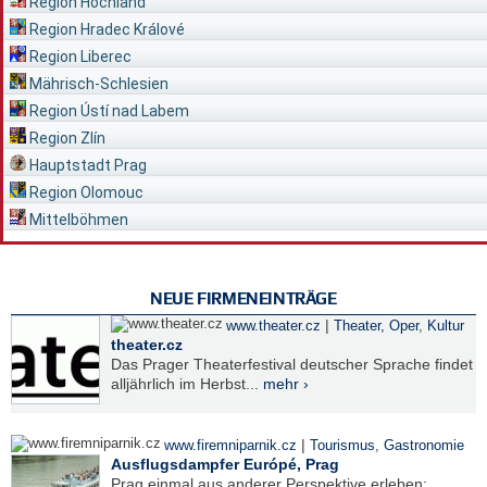
Region Hochland
Region Hradec Králové
Region Liberec
Mährisch-Schlesien
Region Ústí nad Labem
Region Zlín
Hauptstadt Prag
Region Olomouc
Mittelböhmen
NEUE FIRMENEINTRÄGE
|
www.theater.cz
Theater, Oper
,
Kultur
theater.cz
Das Prager Theaterfestival deutscher Sprache findet
alljährlich im Herbst...
mehr ›
|
www.firemniparnik.cz
Tourismus
,
Gastronomie
Ausflugsdampfer Európé, Prag
Prag einmal aus anderer Perspektive erleben: