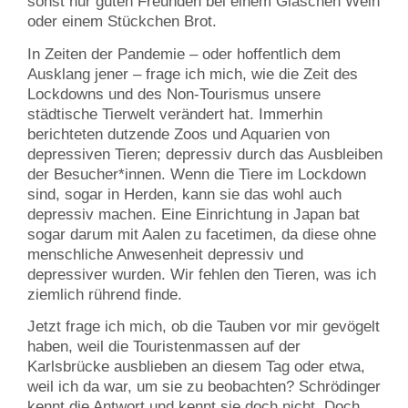
sonst nur guten Freunden bei einem Gläschen Wein
oder einem Stückchen Brot.
In Zeiten der Pandemie – oder hoffentlich dem
Ausklang jener – frage ich mich, wie die Zeit des
Lockdowns und des Non-Tourismus unsere
städtische Tierwelt verändert hat. Immerhin
berichteten dutzende Zoos und Aquarien von
depressiven Tieren; depressiv durch das Ausbleiben
der Besucher*innen. Wenn die Tiere im Lockdown
sind, sogar in Herden, kann sie das wohl auch
depressiv machen. Eine Einrichtung in Japan bat
sogar darum mit Aalen zu facetimen, da diese ohne
menschliche Anwesenheit depressiv und
depressiver wurden. Wir fehlen den Tieren, was ich
ziemlich rührend finde.
Jetzt frage ich mich, ob die Tauben vor mir gevögelt
haben, weil die Touristenmassen auf der
Karlsbrücke ausblieben an diesem Tag oder etwa,
weil ich da war, um sie zu beobachten? Schrödinger
kennt die Antwort und kennt sie doch nicht. Doch