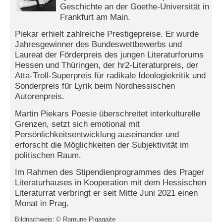
r
Geschichte an der Goethe-Universität in
e
Frankfurt am Main.
n
Piekar erhielt zahlreiche Prestigepreise. Er wurde
B
Jahresgewinner des Bundeswettbewerbs und
E
Laureat der Förderpreis des jungen Literaturforums
N
Hessen und Thüringen, der hr2-Literaturpreis, der
U
Atta-Troll-Superpreis für radikale Ideologiekritik und
T
Sonderpreis für Lyrik beim Nordhessischen
Z
Autorenpreis.
E
Martin Piekars Poesie überschreitet interkulturelle
R
A
Grenzen, setzt sich emotional mit
N
Persönlichkeitsentwicklung auseinander und
M
erforscht die Möglichkeiten der Subjektivität im
E
politischen Raum.
L
Im Rahmen des Stipendienprogrammes des Prager
D
Literaturhauses in Kooperation mit dem Hessischen
U
N
Literaturrat verbringt er seit Mitte Juni 2021 einen
G
Monat in Prag.
Bildnachweis:
© Ramune Pigagaite
B