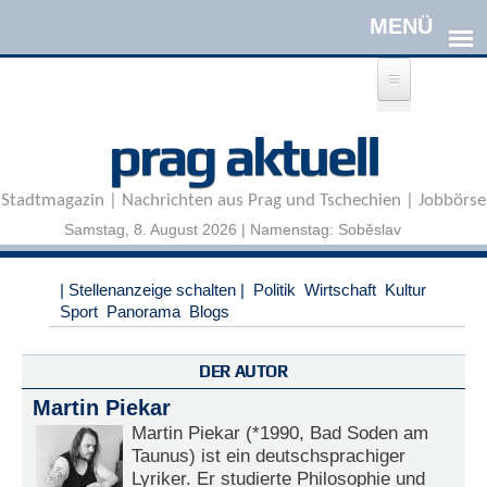
Direkt zum Inhalt
A
prag aktuell
n
m
e
Stadtmagazin | Nachrichten aus Prag und Tschechien | Jobbörse
l
d
Samstag, 8. August 2026 | Namenstag: Soběslav
e
n
|
| Stellenanzeige schalten |
Politik
Wirtschaft
Kultur
R
Sport
Panorama
Blogs
e
g
i
DER AUTOR
s
Martin Piekar
t
r
Martin Piekar (*1990, Bad Soden am
i
Taunus) ist ein deutschsprachiger
e
Lyriker. Er studierte Philosophie und