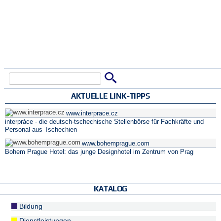
Suche
Suchformular
AKTUELLE LINK-TIPPS
www.interprace.cz
interpráce - die deutsch-tschechische Stellenbörse für Fachkräfte und
Personal aus Tschechien
www.bohemprague.com
Bohem Prague Hotel: das junge Designhotel im Zentrum von Prag
KATALOG
Bildung
Dienstleistungen