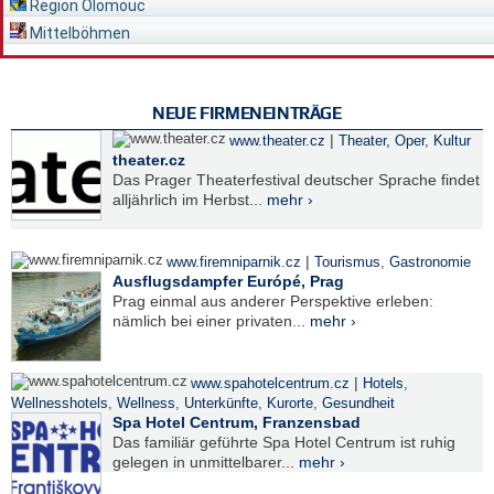
Region Olomouc
Mittelböhmen
NEUE FIRMENEINTRÄGE
|
www.theater.cz
Theater, Oper
,
Kultur
theater.cz
Das Prager Theaterfestival deutscher Sprache findet
alljährlich im Herbst...
mehr ›
|
www.firemniparnik.cz
Tourismus
,
Gastronomie
Ausflugsdampfer Európé, Prag
Prag einmal aus anderer Perspektive erleben:
nämlich bei einer privaten...
mehr ›
|
www.spahotelcentrum.cz
Hotels
,
Wellnesshotels
,
Wellness
,
Unterkünfte
,
Kurorte
,
Gesundheit
Spa Hotel Centrum, Franzensbad
Das familiär geführte Spa Hotel Centrum ist ruhig
gelegen in unmittelbarer...
mehr ›