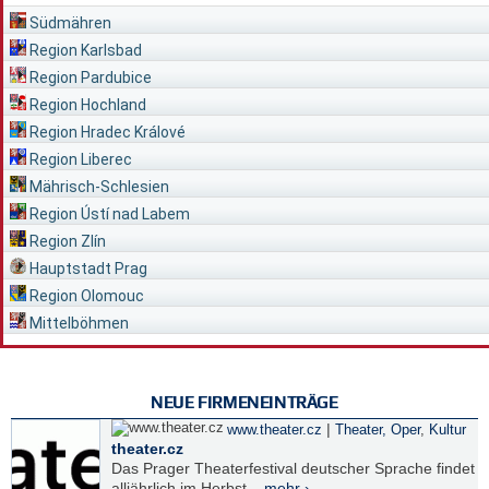
Südmähren
Region Karlsbad
Region Pardubice
Region Hochland
Region Hradec Králové
Region Liberec
Mährisch-Schlesien
Region Ústí nad Labem
Region Zlín
Hauptstadt Prag
Region Olomouc
Mittelböhmen
NEUE FIRMENEINTRÄGE
|
www.theater.cz
Theater, Oper
,
Kultur
theater.cz
Das Prager Theaterfestival deutscher Sprache findet
alljährlich im Herbst...
mehr ›