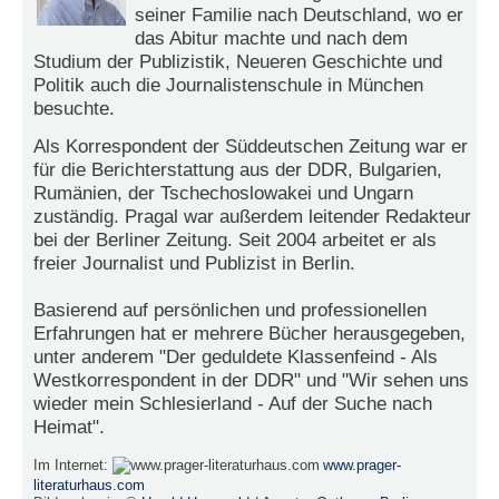
r
seiner Familie nach Deutschland, wo er
e
das Abitur machte und nach dem
n
Studium der Publizistik, Neueren Geschichte und
Politik auch die Journalistenschule in München
B
besuchte.
E
N
Als Korrespondent der Süddeutschen Zeitung war er
U
für die Berichterstattung aus der DDR, Bulgarien,
T
Rumänien, der Tschechoslowakei und Ungarn
Z
zuständig. Pragal war außerdem leitender Redakteur
E
bei der Berliner Zeitung. Seit 2004 arbeitet er als
R
freier Journalist und Publizist in Berlin.
A
N
Basierend auf persönlichen und professionellen
M
Erfahrungen hat er mehrere Bücher herausgegeben,
E
unter anderem "Der geduldete Klassenfeind - Als
L
Westkorrespondent in der DDR" und "Wir sehen uns
D
wieder mein Schlesierland - Auf der Suche nach
U
Heimat".
N
G
Im Internet:
www.prager-
literaturhaus.com
B