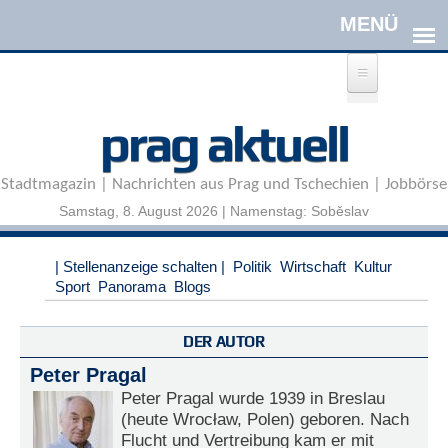
Direkt zum Inhalt
A
prag aktuell
n
m
e
Stadtmagazin | Nachrichten aus Prag und Tschechien | Jobbörse
l
d
Samstag, 8. August 2026 | Namenstag: Soběslav
e
n
|
| Stellenanzeige schalten |
Politik
Wirtschaft
Kultur
R
Sport
Panorama
Blogs
e
g
i
DER AUTOR
s
Peter Pragal
t
r
Peter Pragal wurde 1939 in Breslau
i
(heute Wrocław, Polen) geboren. Nach
e
Flucht und Vertreibung kam er mit