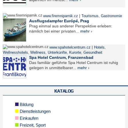
|
www.firemniparnik.cz
Tourismus
,
Gastronomie
Ausflugsdampfer Európé, Prag
Prag einmal aus anderer Perspektive erleben:
nämlich bei einer privaten...
mehr ›
|
www.spahotelcentrum.cz
Hotels
,
Wellnesshotels
,
Wellness
,
Unterkünfte
,
Kurorte
,
Gesundheit
Spa Hotel Centrum, Franzensbad
Das familiär geführte Spa Hotel Centrum ist ruhig
gelegen in unmittelbarer...
mehr ›
KATALOG
Bildung
Dienstleistungen
Einkaufen
Freizeit, Sport